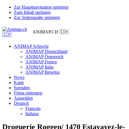
Zur Hauptnavigation springen
Zum Inhalt springen
Zur Seitenspalte springen
ANIMAP.CH 🇨🇭
ANIMAP Schweiz
ANIMAP Deutschland
ANIMAP Österreich
ANIMAP France
ANIMAP Italia
ANIMAP Benelux
News
Karte
Spenden
Firma eintragen
Anmelden
Deutsch
Français
Italiano
Droguerie Roggen/ 1470 Estavayez-le-