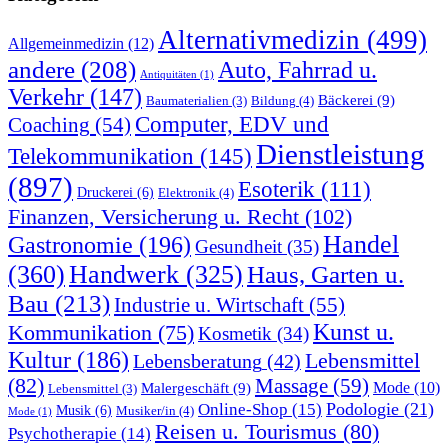
Alternativmedizin
(499)
Allgemeinmedizin
(12)
andere
(208)
Auto, Fahrrad u.
Antiquitäten
(1)
Verkehr
(147)
Bäckerei
(9)
Bildung
(4)
Baumaterialien
(3)
Computer, EDV und
Coaching
(54)
Dienstleistung
Telekommunikation
(145)
(897)
Esoterik
(111)
Druckerei
(6)
Elektronik
(4)
Finanzen, Versicherung u. Recht
(102)
Handel
Gastronomie
(196)
Gesundheit
(35)
(360)
Handwerk
(325)
Haus, Garten u.
Bau
(213)
Industrie u. Wirtschaft
(55)
Kunst u.
Kommunikation
(75)
Kosmetik
(34)
Kultur
(186)
Lebensmittel
Lebensberatung
(42)
(82)
Massage
(59)
Malergeschäft
(9)
Mode
(10)
Lebensmittel
(3)
Podologie
(21)
Online-Shop
(15)
Musik
(6)
Musiker/in
(4)
Mode
(1)
Reisen u. Tourismus
(80)
Psychotherapie
(14)