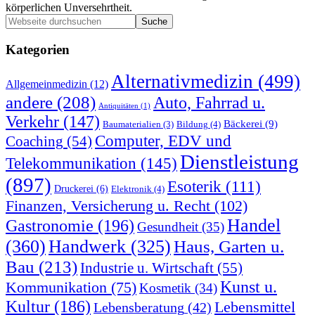
körperlichen Unversehrtheit.
Seitenspalte
Webseite
durchsuchen
Kategorien
Alternativmedizin
(499)
Allgemeinmedizin
(12)
andere
(208)
Auto, Fahrrad u.
Antiquitäten
(1)
Verkehr
(147)
Bäckerei
(9)
Bildung
(4)
Baumaterialien
(3)
Computer, EDV und
Coaching
(54)
Dienstleistung
Telekommunikation
(145)
(897)
Esoterik
(111)
Druckerei
(6)
Elektronik
(4)
Finanzen, Versicherung u. Recht
(102)
Handel
Gastronomie
(196)
Gesundheit
(35)
(360)
Handwerk
(325)
Haus, Garten u.
Bau
(213)
Industrie u. Wirtschaft
(55)
Kunst u.
Kommunikation
(75)
Kosmetik
(34)
Kultur
(186)
Lebensmittel
Lebensberatung
(42)