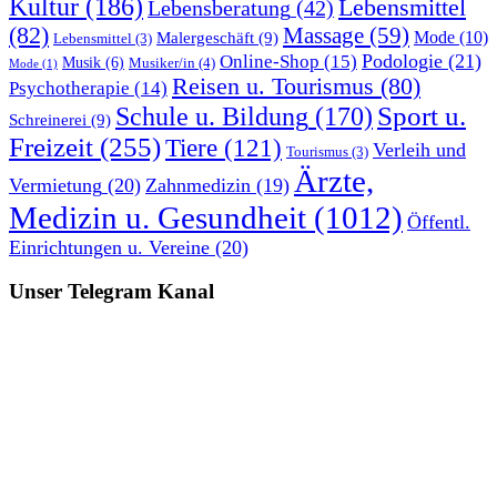
Kultur
(186)
Lebensmittel
Lebensberatung
(42)
(82)
Massage
(59)
Malergeschäft
(9)
Mode
(10)
Lebensmittel
(3)
Podologie
(21)
Online-Shop
(15)
Musik
(6)
Musiker/in
(4)
Mode
(1)
Reisen u. Tourismus
(80)
Psychotherapie
(14)
Sport u.
Schule u. Bildung
(170)
Schreinerei
(9)
Freizeit
(255)
Tiere
(121)
Verleih und
Tourismus
(3)
Ärzte,
Vermietung
(20)
Zahnmedizin
(19)
Medizin u. Gesundheit
(1012)
Öffentl.
Einrichtungen u. Vereine
(20)
Unser Telegram Kanal