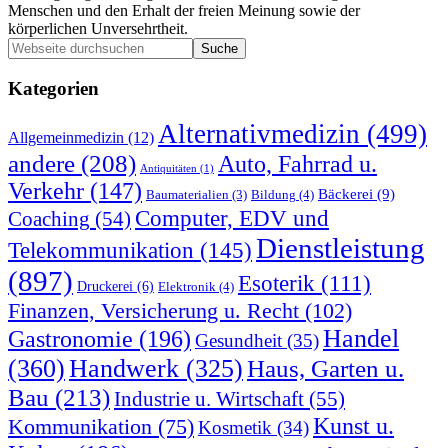
Menschen und den Erhalt der freien Meinung sowie der
körperlichen Unversehrtheit.
Seitenspalte
Webseite
durchsuchen
Kategorien
Alternativmedizin
(499)
Allgemeinmedizin
(12)
andere
(208)
Auto, Fahrrad u.
Antiquitäten
(1)
Verkehr
(147)
Bäckerei
(9)
Bildung
(4)
Baumaterialien
(3)
Computer, EDV und
Coaching
(54)
Dienstleistung
Telekommunikation
(145)
(897)
Esoterik
(111)
Druckerei
(6)
Elektronik
(4)
Finanzen, Versicherung u. Recht
(102)
Handel
Gastronomie
(196)
Gesundheit
(35)
(360)
Handwerk
(325)
Haus, Garten u.
Bau
(213)
Industrie u. Wirtschaft
(55)
Kunst u.
Kommunikation
(75)
Kosmetik
(34)