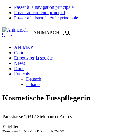
Passer à la navigation principale
Passer au contenu principal
Passer à la barre latérale principale
ANIMAP.CH 🇨🇭
ANIMAP
Carte
Enregistrer la société
News
Dons
Français
Deutsch
Italiano
Kosmetische Fusspflegerin
Parkstrasse 5
6312 Steinhausen
Autres
Entgiften
Detoxpads für die Füsse ab Fr 20.-