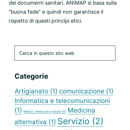
dei documenti sanitari. ANIMAP si basa sulla
"buona fede" e quindi non garantisce il
rispetto di questi principi etici.
Barra
Cerca
in
laterale
questo
sito
primaria
Categorie
web
Artigianato
(1)
comunicazione
(1)
Informatica e telecomunicazioni
(1)
Medicina
Medici, medicina e salute
(0)
Servizio
(2)
alternativa
(1)