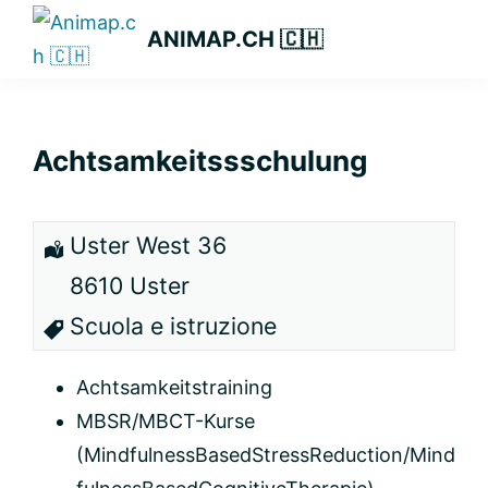
Passa
Passa
Passa
ANIMAP.CH 🇨🇭
alla
al
alla
navigazione
contenuto
barra
primaria
principale
laterale
primaria
Achtsamkeitssschulung
Uster West 36
8610 Uster
Scuola e istruzione
Achtsamkeitstraining
MBSR/MBCT-Kurse
(MindfulnessBasedStressReduction/Mind