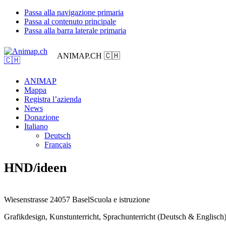
Passa alla navigazione primaria
Passa al contenuto principale
Passa alla barra laterale primaria
ANIMAP.CH 🇨🇭
ANIMAP
Mappa
Registra l’azienda
News
Donazione
Italiano
Deutsch
Français
HND/ideen
Wiesenstrasse 2
4057 Basel
Scuola e istruzione
Grafikdesign, Kunstunterricht, Sprachunterricht (Deutsch & Englisch)