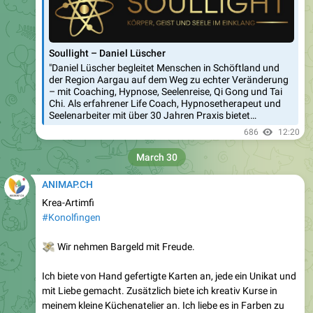
Soullight – Daniel Lüscher
"Daniel Lüscher begleitet Menschen in Schöftland und
der Region Aargau auf dem Weg zu echter Veränderung
– mit Coaching, Hypnose, Seelenreise, Qi Gong und Tai
Chi. Als erfahrener Life Coach, Hypnosetherapeut und
Seelenarbeiter mit über 30 Jahren Praxis bietet…
686
12:20
March 30
ANIMAP.CH
Krea-Artimfi
#Konolfingen
💸
Wir nehmen Bargeld mit Freude.
Ich biete von Hand gefertigte Karten an, jede ein Unikat und
mit Liebe gemacht. Zusätzlich biete ich kreativ Kurse in
meinem kleine Küchenatelier an. Ich liebe es in Farben zu