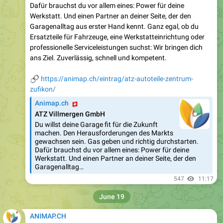
Dafür brauchst du vor allem eines: Power für deine
Werkstatt. Und einen Partner an deiner Seite, der den
Garagenalltag aus erster Hand kennt. Ganz egal, ob du
Ersatzteile für Fahrzeuge, eine Werkstatteinrichtung oder
professionelle Serviceleistungen suchst: Wir bringen dich
ans Ziel. Zuverlässig, schnell und kompetent.
🔗
https://animap.ch/eintrag/atz-autoteile-zentrum-
zufikon/
🇨🇭
Animap.ch
ATZ Villmergen GmbH
Du willst deine Garage fit für die Zukunft
machen. Den Herausforderungen des Markts
gewachsen sein. Gas geben und richtig durchstarten.
Dafür brauchst du vor allem eines: Power für deine
Werkstatt. Und einen Partner an deiner Seite, der den
Garagenalltag…
547
11:17
June 19
ANIMAP.CH