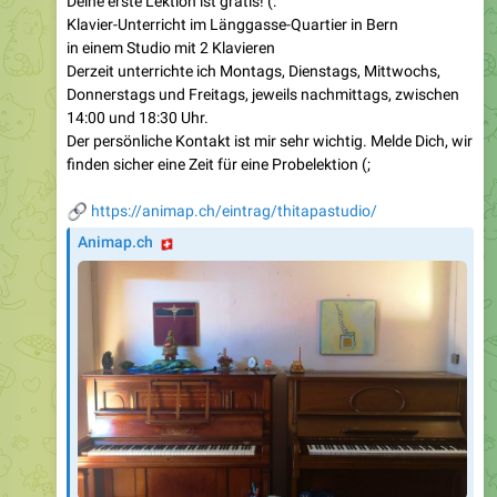
Deine erste Lektion ist gratis! (:
Klavier-Unterricht im Länggasse-Quartier in Bern
in einem Studio mit 2 Klavieren
Derzeit unterrichte ich Montags, Dienstags, Mittwochs,
Donnerstags und Freitags, jeweils nachmittags, zwischen
14:00 und 18:30 Uhr.
Der persönliche Kontakt ist mir sehr wichtig. Melde Dich, wir
finden sicher eine Zeit für eine Probelektion (;
🔗
https://animap.ch/eintrag/thitapastudio/
🇨🇭
Animap.ch