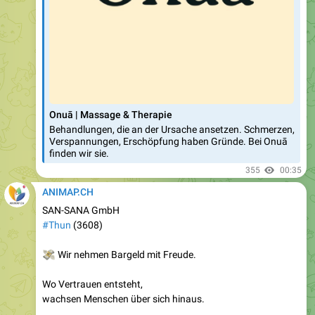
Onuā | Massage & Therapie
Behandlungen, die an der Ursache ansetzen. Schmerzen,
Verspannungen, Erschöpfung haben Gründe. Bei Onuā
finden wir sie.
355
00:35
ANIMAP.CH
SAN-SANA GmbH
#Thun
(3608)
💸
Wir nehmen Bargeld mit Freude.
Wo Vertrauen entsteht,
wachsen Menschen über sich hinaus.