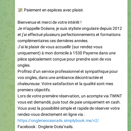
💸
Paiement en espèces avec plaisir.
Bienvenue et merci de votre intérêt !
Je m’appelle Océane, je suis styliste ongulaire depuis 2012
et j’ai effectué plusieurs perfectionnements et formations
complémentaires ces dernières années.
J’ai le plaisir de vous accueillir (sur rendez-vous
uniquement) à mon domicile à 1530 Payerne dans une
pièce spécialement conçue pour prendre soin de vos
ongles.
Profitez d’un service professionnel et sympathique pour
vos ongles, dans une ambiance décontractée et
chaleureuse. Votre satisfaction et la qualité sont mes
premiers objectifs.
Lors de votre première réservation, un acompte via TWINT
vous est demandé, puis tout de paie uniquement en cash.
Vous avez la possibilité simple et rapide de réserver votre
rendez-vous directement en ligne via :
https://onglerieoceanails.simplybook.me/v2/
Facebook : Onglerie Océa’nails.