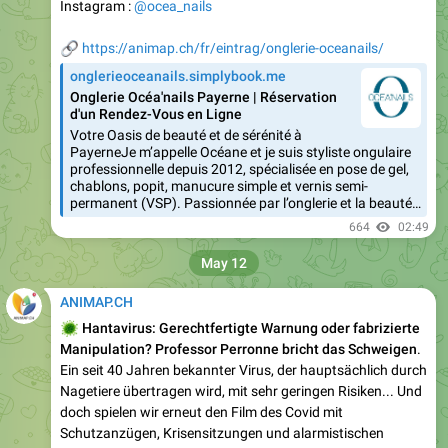
Instagram :
@ocea_nails
🔗
https://animap.ch/fr/eintrag/onglerie-oceanails/
onglerieoceanails.simplybook.me
Onglerie Océa'nails Payerne | Réservation
d'un Rendez-Vous en Ligne
Votre Oasis de beauté et de sérénité à
PayerneJe m’appelle Océane et je suis styliste ongulaire
professionnelle depuis 2012, spécialisée en pose de gel,
chablons, popit, manucure simple et vernis semi-
permanent (VSP). Passionnée par l’onglerie et la beauté…
664
02:49
May 12
ANIMAP.CH
🦠
Hantavirus: Gerechtfertigte Warnung oder fabrizierte
Manipulation? Professor Perronne bricht das Schweigen
.
Ein seit 40 Jahren bekannter Virus, der hauptsächlich durch
Nagetiere übertragen wird, mit sehr geringen Risiken... Und
doch spielen wir erneut den Film des Covid mit
Schutzanzügen, Krisensitzungen und alarmistischen