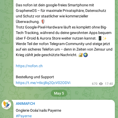
Das nofon ist dein google-freies Smartphone mit
GrapheneOS – für maximale Privatsphäre, Datenschutz
und Schutz vor staatlicher wie kommerzieller
🛡
Überwachung.
Trotz Google-Pixel-Hardware läuft es komplett ohne Big-
Tech-Tracking, während du deine gewohnten Apps bequem
über F-Droid & Aurora Store weiter nutzen kannst.
📱
✨
Werde Teil der nofon Telegram-Community und steige jetzt
auf ein sicheres Telefon um – denn in Zeiten von Zensur und
Krieg zählt jede geschützte Nachricht.
🔐
🌍
https://nofon.ch
Bestellung und Support
https://t.me/+tkcj8q2QcV02ODVi
670
17:40
May 5
ANIMAP.CH
Onglerie Océa’nails Payerne
#Payerne