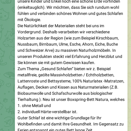
unsere Kinder und Enkel noch eine schöne Erde vorfinden
(enkeltauglich). Wir möchten, dass Sie sich rundum wohl
fühlen und verbinden schönes Wohnen und gutes Schlafen
mit Ökologie.
Die Natürlichkeit der Materialien steht bei uns im
Vordergrund. Deshalb verarbeiten wir verschiedene
Holzarten aus der Region (wie zum Beispiel Kirschbaum,
Nussbaum, Birnbaum, Ulme, Esche, Ahorn, Eiche, Buche
und Schweizer Arve) zu massiven Naturholzmöbeln. In
unseren Produkten steckt viel Erfahrung und Herzblut und
Sie können sie mit gutem Gewissen kaufen.
Zum Thema „Gesund Schlafen“ bieten wir z. Beispiel
metallfreie, geölte Massivholzbetten / Echtholzbetten,
Lattenroste und Bettsysteme, 100% Naturlatex -Matratzen,
Auflagen, Decken und Kissen aus Naturmaterialien (Z.B.
Biobaumwolle und Schafschurwolle aus biologischer
Tierhaltung ). Neu ist unser Boxspring-Bett Natura, welches
1. ohne Metall und
2. individuell Härte-verstellbar ist.
Guter Schlaf ist eine wichtige Grundlage für Ihr
Wohlbefinden und damit Ihre Gesundheit. Im Gegensatz zu
Ferien entspannt ein gutes Bett lange Zeit.