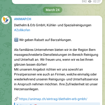
592
02:27
March 24
ANIMAP.CH
Diethelm & Erb GmbH, Kühler- und Spezialreinigungen
#Zollikofen
🔣
Wir geben Rabatt auf Barzahlungen.
Als familiäres Unternehmen bieten wir in der Region Bern
massgeschneiderte Dienstleistungen im Bereich Reinigung
und Unterhalt an. Wir freuen uns, wenn wir es bei Ihnen
glänzen lassen dürfen!
Mit unserem Angebot richten wir uns sowohl an
Privatpersonen wie auch an Firmen, welche einmalig oder
wiederkehrend unseren Reinigungs- und Unterhaltsservice
in Anspruch nehmen möchten. Ihre Zufriedenheit ist unser
Herzensanliegen.
🔗
https://animap.ch/eintrag/diethelm-erb-gmbh/