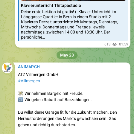
Klavierunterricht Thitapastudio
Deine erste Lektion ist gratis! (: Klavier-Unterricht im
Länggasse-Quartier in Bern in einem Studio mit 2
Klavieren Derzeit unterrichte ich Montags, Dienstags,
Mittwochs, Donnerstags und Freitags, jeweils
nachmittags, zwischen 14:00 und 18:30 Uhr. Der
persönliche…
613
01:59
May 28
ANIMAP.CH
ATZ Villmergen GmbH
#Villmergen
💸
Wir nehmen Bargeld mit Freude.
🔣
Wir geben Rabatt auf Barzahlungen.
Du willst deine Garage fit für die Zukunft machen. Den
Herausforderungen des Markts gewachsen sein. Gas
geben und richtig durchstarten.