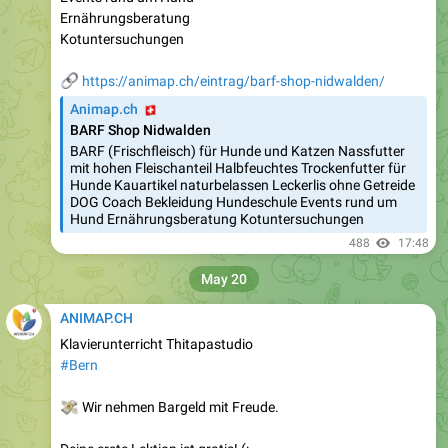
Ernährungsberatung
Kotuntersuchungen
🔗
https://animap.ch/eintrag/barf-shop-nidwalden/
🇨🇭
Animap.ch
BARF Shop Nidwalden
BARF (Frischfleisch) für Hunde und Katzen Nassfutter
mit hohen Fleischanteil Halbfeuchtes Trockenfutter für
Hunde Kauartikel naturbelassen Leckerlis ohne Getreide
DOG Coach Bekleidung Hundeschule Events rund um
Hund Ernährungsberatung Kotuntersuchungen
488
17:48
May 20
ANIMAP.CH
Klavierunterricht Thitapastudio
#Bern
💸
Wir nehmen Bargeld mit Freude.