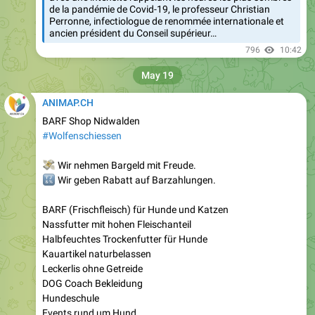
de la pandémie de Covid-19, le professeur Christian
Perronne, infectiologue de renommée internationale et
ancien président du Conseil supérieur…
796
10:42
May 19
ANIMAP.CH
BARF Shop Nidwalden
#Wolfenschiessen
💸
Wir nehmen Bargeld mit Freude.
🔣
Wir geben Rabatt auf Barzahlungen.
BARF (Frischfleisch) für Hunde und Katzen
Nassfutter mit hohen Fleischanteil
Halbfeuchtes Trockenfutter für Hunde
Kauartikel naturbelassen
Leckerlis ohne Getreide
DOG Coach Bekleidung
Hundeschule
Events rund um Hund