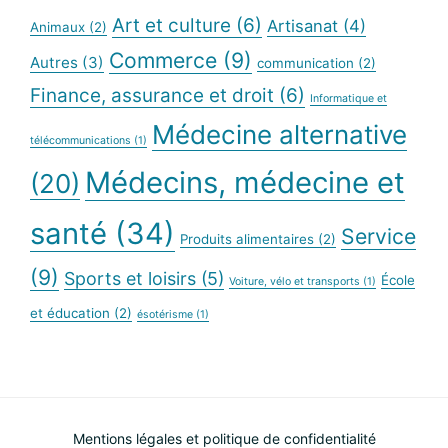
site
Art et culture
(6)
Artisanat
(4)
Animaux
(2)
Web
Commerce
(9)
Autres
(3)
communication
(2)
Finance, assurance et droit
(6)
Informatique et
Médecine alternative
télécommunications
(1)
Médecins, médecine et
(20)
santé
(34)
Service
Produits alimentaires
(2)
(9)
Sports et loisirs
(5)
École
Voiture, vélo et transports
(1)
et éducation
(2)
ésotérisme
(1)
Mentions légales et politique de confidentialité