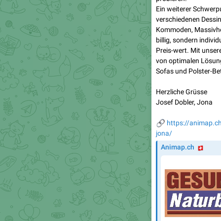
Ein weiterer Schwerp
verschiedenen Dessin
Kommoden, Massivholz
billig, sondern indivi
Preis-wert. Mit unse
von optimalen Lösung
Sofas und Polster-Be
Herzliche Grüsse
Josef Dobler, Jona
🔗
https://animap.c
jona/
🇨
Animap.ch