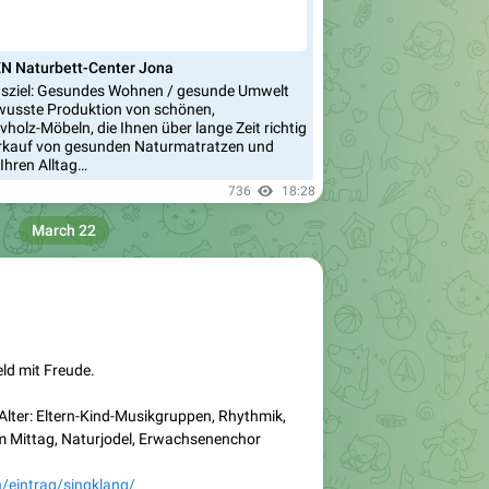
Naturbett-Center Jona
sziel: Gesundes Wohnen / gesunde Umwelt
usste Produktion von schönen,
holz-Möbeln, die Ihnen über lange Zeit richtig
rkauf von gesunden Naturmatratzen und
Ihren Alltag…
736
18:28
March 22
d mit Freude.
Alter: Eltern-Kind-Musikgruppen, Rhythmik,
m Mittag, Naturjodel, Erwachsenenchor
/eintrag/singklang/