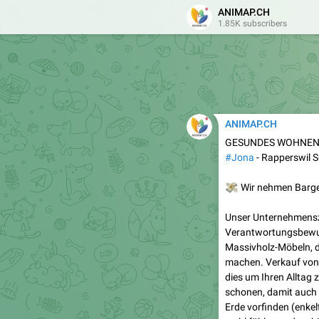
ANIMAP.CH
1.85K subscribers
ANIMAP.CH
GESUNDES WOHNEN N
#Jona
- Rapperswil 
💸
Wir nehmen Bargel
Unser Unternehmensz
Verantwortungsbewus
Massivholz-Möbeln, di
machen. Verkauf von
dies um Ihren Alltag
schonen, damit auch 
Erde vorfinden (enkel