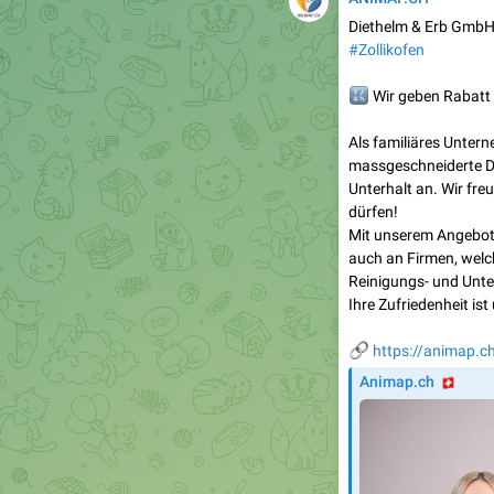
Diethelm & Erb GmbH,
#Zollikofen
🔣
Wir geben Rabatt
Als familiäres Untern
massgeschneiderte Di
Unterhalt an. Wir fre
dürfen!
Mit unserem Angebot 
auch an Firmen, welc
Reinigungs- und Unt
Ihre Zufriedenheit is
🔗
https://animap.c
🇨
Animap.ch