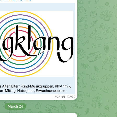
🇭
s Alter: Eltern-Kind-Musikgruppen, Rhythmik,
 am Mittag, Naturjodel, Erwachsenenchor
592
02:27
March 24