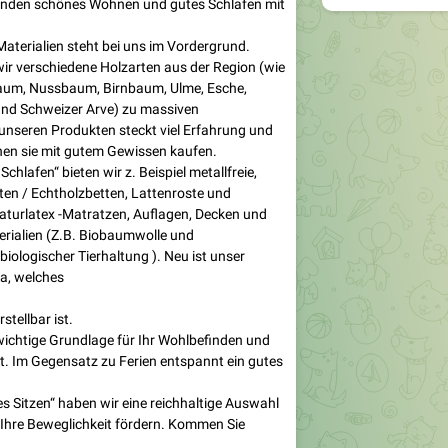
binden schönes Wohnen und gutes Schlafen mit
 Materialien steht bei uns im Vordergrund.
wir verschiedene Holzarten aus der Region (wie
baum, Nussbaum, Birnbaum, Ulme, Esche,
und Schweizer Arve) zu massiven
unseren Produkten steckt viel Erfahrung und
nen sie mit gutem Gewissen kaufen.
lafen“ bieten wir z. Beispiel metallfreie,
ten / Echtholzbetten, Lattenroste und
turlatex -Matratzen, Auflagen, Decken und
rialien (Z.B. Biobaumwolle und
iologischer Tierhaltung ). Neu ist unser
a, welches
rstellbar ist.
 wichtige Grundlage für Ihr Wohlbefinden und
t. Im Gegensatz zu Ferien entspannt ein gutes
s Sitzen“ haben wir eine reichhaltige Auswahl
 Ihre Beweglichkeit fördern. Kommen Sie