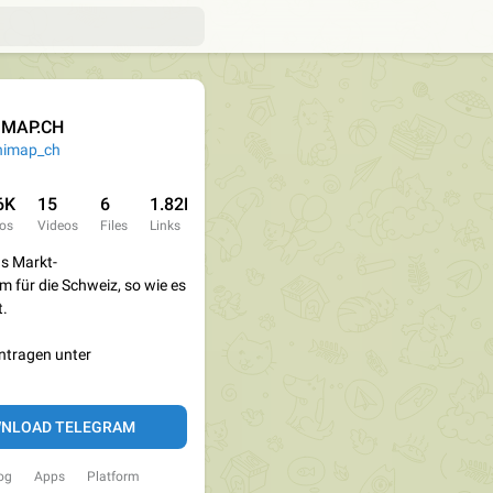
IMAP.CH
imap_ch
6K
15
6
1.82K
os
Videos
Files
Links
as Markt-
für die Schweiz, so wie es
t.
intragen unter
NLOAD TELEGRAM
og
Apps
Platform