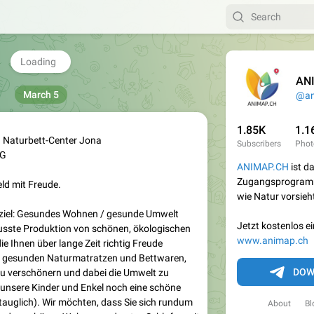
AN
March 5
@an
1.85K
1.1
aturbett-Center Jona
Subscribers
Phot
SG
ANIMAP.CH
ist d
Zugangsprogramm 
d mit Freude.
wie Natur vorsieh
iel: Gesundes Wohnen / gesunde Umwelt
Jetzt kostenlos e
ste Produktion von schönen, ökologischen
www.animap.ch
e Ihnen über lange Zeit richtig Freude
 gesunden Naturmatratzen und Bettwaren,
DOW
 zu verschönern und dabei die Umwelt zu
unsere Kinder und Enkel noch eine schöne
tauglich). Wir möchten, dass Sie sich rundum
About
Bl