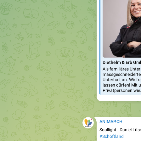
Diethelm & Erb Gmb
Als familiäres Unte
massgeschneiderte 
Unterhalt an. Wir f
lassen dürfen! Mit 
Privatpersonen wie
ANIMAP.CH
Soullight - Daniel Lüs
#Schöftland