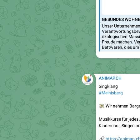
GESUNDES WOHNEN 
Unser Unternehmen
Verantwortungsbew
ökologischen Massiv
Freude machen. Ve
Bettwaren, dies um 
ANIMAP.CH
Singklang
#Meinisberg
💸
Wir nehmen Bargel
Musikkurse für jedes 
Kinderchor, Singen a
🔗
https://animap.ch