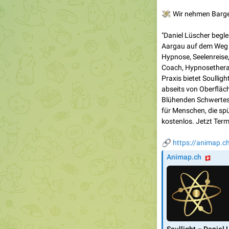
💸
Wir nehmen Bargel
"Daniel Lüscher begl
Aargau auf dem Weg 
Hypnose, Seelenreise,
Coach, Hypnosetherap
Praxis bietet Soullig
abseits von Oberfläch
Blühenden Schwertes»
für Menschen, die sp
kostenlos. Jetzt Term
🔗
https://animap.ch
🇨
Animap.ch