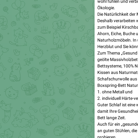
wohl fühlen und ver
Ökologie.
Die Natürlichkeit der
Deshalb verarbeiten 
zum Beispiel Kirsch
Ahorn, Eiche, Buche 
Naturholzmöbeln. In 
Herzblut und Sie kön
Zum Thema „Gesund Sch
geölte Massivholzbet
Bettsysteme, 100% Na
Kissen aus Naturmate
Schafschurwolle aus b
Boxspring-Bett Natur
1. ohne Metall und
2. individuell Härte-ve
Guter Schlaf ist eine
damit Ihre Gesundhei
Bett lange Zeit.
Auch für ein „gesunde
an guten Stühlen, die
probieren.