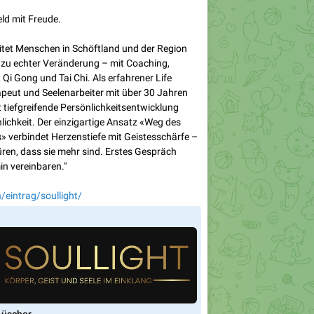
d mit Freude.
eitet Menschen in Schöftland und der Region
zu echter Veränderung – mit Coaching,
 Qi Gong und Tai Chi. Als erfahrener Life
eut und Seelenarbeiter mit über 30 Jahren
ht tiefgreifende Persönlichkeitsentwicklung
lichkeit. Der einzigartige Ansatz «Weg des
 verbindet Herzenstiefe mit Geistesschärfe –
üren, dass sie mehr sind. Erstes Gespräch
in vereinbaren."
/eintrag/soullight/
🇭