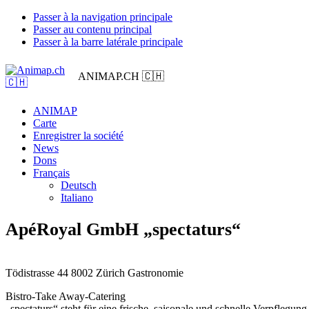
Passer à la navigation principale
Passer au contenu principal
Passer à la barre latérale principale
ANIMAP.CH 🇨🇭
ANIMAP
Carte
Enregistrer la société
News
Dons
Français
Deutsch
Italiano
ApéRoyal GmbH „spectaturs“
Tödistrasse 44
8002 Zürich
Gastronomie
Bistro-Take Away-Catering
„spectaturs“ steht für eine frische, saisonale und schnelle Verpflegung