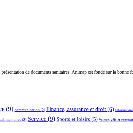
 présentation de documents sanitaires. Animap est fondé sur la bonne foi
ce
(9)
Finance, assurance et droit
(6)
communication
(2)
Informatique
Service
(9)
Sports et loisirs
(5)
s alimentaires
(2)
Voiture, vélo et transport