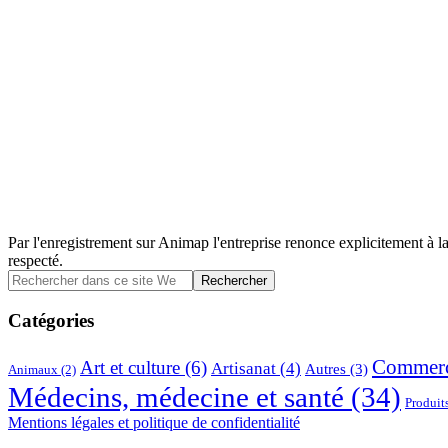
Par l'enregistrement sur Animap l'entreprise renonce explicitement à la
respecté.
Barre
Rechercher
dans
latérale
ce
Catégories
principale
site
Web
Commer
Art et culture
(6)
Artisanat
(4)
Autres
(3)
Animaux
(2)
Médecins, médecine et santé
(34)
Produit
Mentions légales et politique de confidentialité