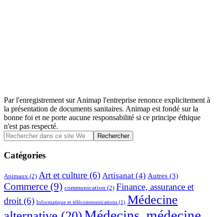
Par l'enregistrement sur Animap l'entreprise renonce explicitement à
la présentation de documents sanitaires. Animap est fondé sur la
bonne foi et ne porte aucune responsabilité si ce principe éthique
n'est pas respecté.
Barre
Rechercher
dans
latérale
ce
Catégories
principale
site
Web
Art et culture
(6)
Artisanat
(4)
Autres
(3)
Animaux
(2)
Commerce
(9)
Finance, assurance et
communication
(2)
Médecine
droit
(6)
Informatique et télécommunications
(1)
Médecins, médecine
alternative
(20)