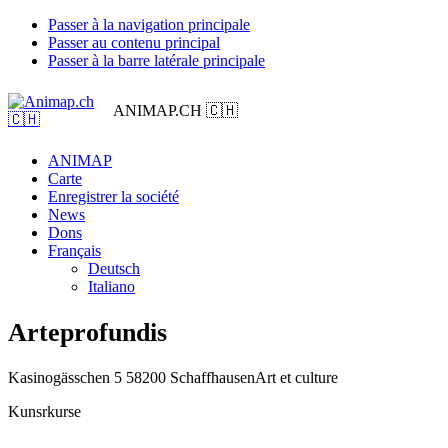
Passer à la navigation principale
Passer au contenu principal
Passer à la barre latérale principale
ANIMAP.CH 🇨🇭
ANIMAP
Carte
Enregistrer la société
News
Dons
Français
Deutsch
Italiano
Arteprofundis
Kasinogässchen 5 5
8200 Schaffhausen
Art et culture
Kunsrkurse