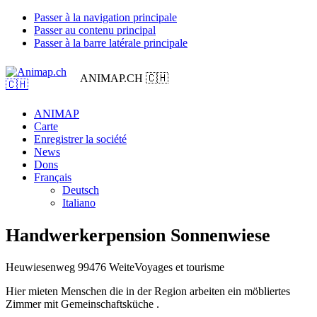
Passer à la navigation principale
Passer au contenu principal
Passer à la barre latérale principale
ANIMAP.CH 🇨🇭
ANIMAP
Carte
Enregistrer la société
News
Dons
Français
Deutsch
Italiano
Handwerkerpension Sonnenwiese
Heuwiesenweg 9
9476 Weite
Voyages et tourisme
Hier mieten Menschen die in der Region arbeiten ein möbliertes
Zimmer mit Gemeinschaftsküche .