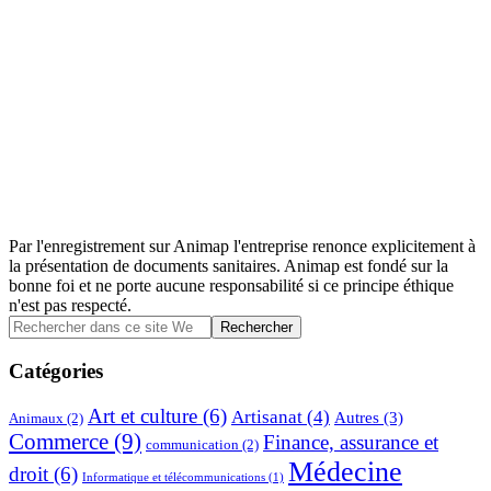
Par l'enregistrement sur Animap l'entreprise renonce explicitement à
la présentation de documents sanitaires. Animap est fondé sur la
bonne foi et ne porte aucune responsabilité si ce principe éthique
n'est pas respecté.
Barre
Rechercher
dans
latérale
ce
Catégories
principale
site
Web
Art et culture
(6)
Artisanat
(4)
Autres
(3)
Animaux
(2)
Commerce
(9)
Finance, assurance et
communication
(2)
Médecine
droit
(6)
Informatique et télécommunications
(1)