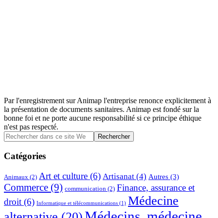
Par l'enregistrement sur Animap l'entreprise renonce explicitement à
la présentation de documents sanitaires. Animap est fondé sur la
bonne foi et ne porte aucune responsabilité si ce principe éthique
n'est pas respecté.
Barre
Rechercher
dans
latérale
ce
Catégories
principale
site
Web
Art et culture
(6)
Artisanat
(4)
Autres
(3)
Animaux
(2)
Commerce
(9)
Finance, assurance et
communication
(2)
Médecine
droit
(6)
Informatique et télécommunications
(1)
Médecins, médecine
alternative
(20)