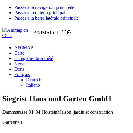
Passer à la navigation principale
Passer au contenu principal
Passer à la barre latérale principale
ANIMAP.CH 🇨🇭
ANIMAP
Carte
Enregistrer la société
News
Dons
Français
Deutsch
Italiano
Siegrist Haus und Garten GmbH
Dammstrasse 3
4434 Hölstein
Maison, jardin et construction
Gartenbau