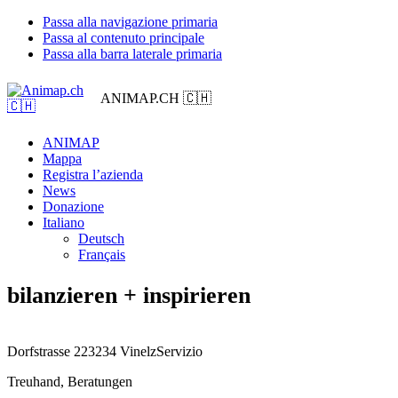
Passa alla navigazione primaria
Passa al contenuto principale
Passa alla barra laterale primaria
ANIMAP.CH 🇨🇭
ANIMAP
Mappa
Registra l’azienda
News
Donazione
Italiano
Deutsch
Français
bilanzieren + inspirieren
Dorfstrasse 22
3234 Vinelz
Servizio
Treuhand, Beratungen