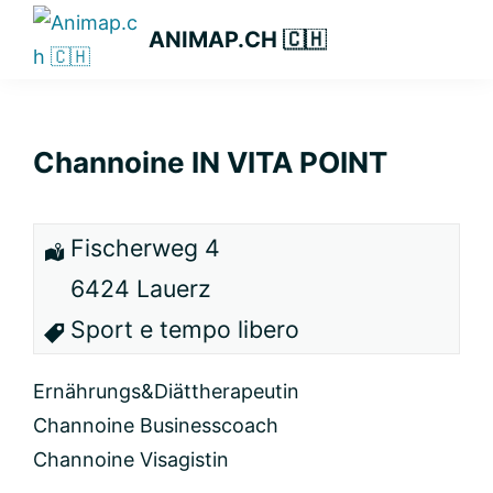
Passa
Passa
Passa
ANIMAP.CH 🇨🇭
alla
al
alla
navigazione
contenuto
barra
primaria
principale
laterale
primaria
Channoine IN VITA POINT
Fischerweg 4
6424 Lauerz
Sport e tempo libero
Ernährungs&Diättherapeutin
Channoine Businesscoach
Channoine Visagistin