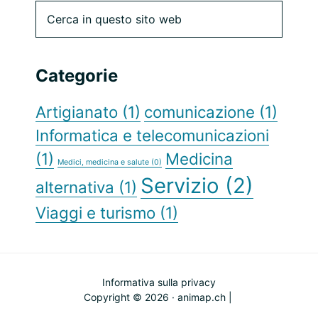
Barra
Cerca
in
laterale
questo
sito
primaria
Categorie
web
Artigianato
(1)
comunicazione
(1)
Informatica e telecomunicazioni
(1)
Medicina
Medici, medicina e salute
(0)
Servizio
(2)
alternativa
(1)
Viaggi e turismo
(1)
Informativa sulla privacy
Copyright © 2026 · animap.ch |