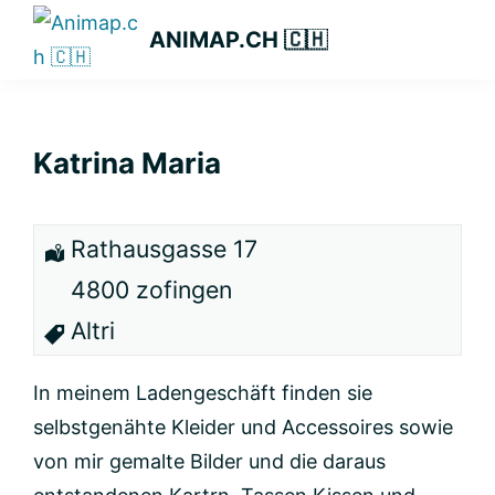
Passa
Passa
Passa
ANIMAP.CH 🇨🇭
alla
al
alla
navigazione
contenuto
barra
primaria
principale
laterale
primaria
Katrina Maria
Rathausgasse 17
4800 zofingen
Altri
In meinem Ladengeschäft finden sie
selbstgenähte Kleider und Accessoires sowie
von mir gemalte Bilder und die daraus