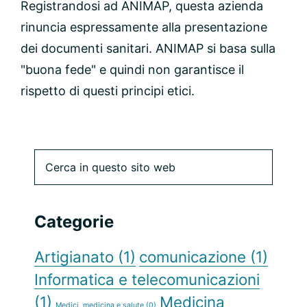
Registrandosi ad ANIMAP, questa azienda
rinuncia espressamente alla presentazione
dei documenti sanitari. ANIMAP si basa sulla
"buona fede" e quindi non garantisce il
rispetto di questi principi etici.
Barra
Cerca
in
laterale
questo
sito
primaria
Categorie
web
Artigianato
(1)
comunicazione
(1)
Informatica e telecomunicazioni
(1)
Medicina
Medici, medicina e salute
(0)