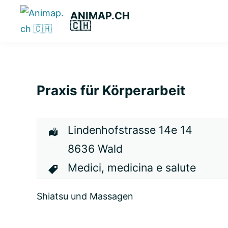
Passa
Passa
Passa
ANIMAP.CH
alla
al
alla
🇨🇭
navigazione
contenuto
barra
primaria
principale
laterale
primaria
Praxis für Körperarbeit
Lindenhofstrasse 14e 14
8636 Wald
Medici, medicina e salute
Shiatsu und Massagen