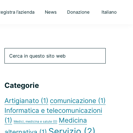
egistra l’azienda
News
Donazione
Italiano
Barra
Cerca
in
questo
laterale
sito
web
Categorie
primaria
Artigianato
(1)
comunicazione
(1)
Informatica e telecomunicazioni
(1)
Medicina
Medici, medicina e salute
(0)
Servizio
(2)
alternativa
(1)