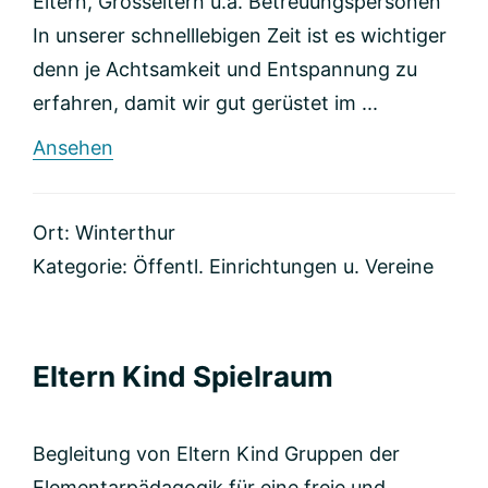
Eltern, Grosseltern u.a. Betreuungspersonen
In unserer schnelllebigen Zeit ist es wichtiger
denn je Achtsamkeit und Entspannung zu
erfahren, damit wir gut gerüstet im ...
rund
Ansehen
Lernort
der
Lebensfreude
Ort: Winterthur
Kategorie:
Öffentl. Einrichtungen u. Vereine
Eltern Kind Spielraum
Begleitung von Eltern Kind Gruppen der
Elementarpädagogik für eine freie und