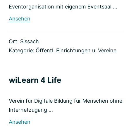
Eventorganisation mit eigenem Eventsaal ...
rund
Ansehen
Forum
Obere
Fabrik
Ort: Sissach
Kategorie:
Öffentl. Einrichtungen u. Vereine
wiLearn 4 Life
Verein für Digitale Bildung für Menschen ohne
Internetzugang ...
rund
Ansehen
wiLearn