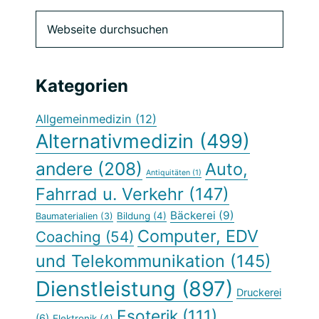
Seitenspalte
Webseite
durchsuchen
Kategorien
Allgemeinmedizin
(12)
Alternativmedizin
(499)
andere
(208)
Auto,
Antiquitäten
(1)
Fahrrad u. Verkehr
(147)
Bäckerei
(9)
Bildung
(4)
Baumaterialien
(3)
Computer, EDV
Coaching
(54)
und Telekommunikation
(145)
Dienstleistung
(897)
Druckerei
Esoterik
(111)
(6)
Elektronik
(4)