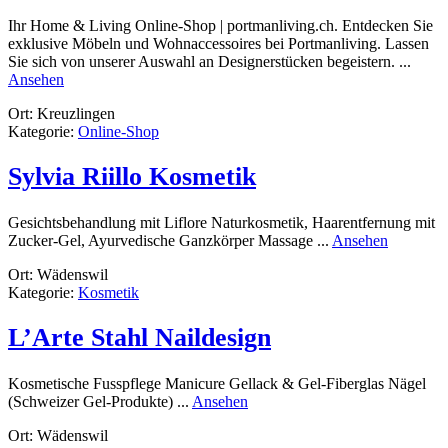
Ihr Home & Living Online-Shop | portmanliving.ch. Entdecken Sie
exklusive Möbeln und Wohnaccessoires bei Portmanliving. Lassen
Sie sich von unserer Auswahl an Designerstücken begeistern. ...
rund
Ansehen
Portmanliving
Ort: Kreuzlingen
Kategorie:
Online-Shop
Sylvia Riillo Kosmetik
Gesichtsbehandlung mit Liflore Naturkosmetik, Haarentfernung mit
rund
Zucker-Gel, Ayurvedische Ganzkörper Massage ...
Ansehen
Sylvia
Ort: Wädenswil
Riillo
Kategorie:
Kosmetik
Kosmetik
L’Arte Stahl Naildesign
Kosmetische Fusspflege Manicure Gellack & Gel-Fiberglas Nägel
rund
(Schweizer Gel-Produkte) ...
Ansehen
L’Arte
Ort: Wädenswil
Stahl