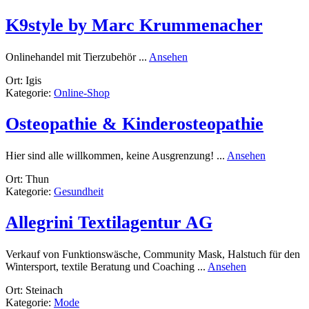
K9style by Marc Krummenacher
rund
Onlinehandel mit Tierzubehör ...
Ansehen
K9style
Ort: Igis
by
Kategorie:
Online-Shop
Marc
Krummenacher
Osteopathie & Kinderosteopathie
rund
Hier sind alle willkommen, keine Ausgrenzung! ...
Ansehen
Osteopath
Ort: Thun
&
Kategorie:
Gesundheit
Kinderost
Allegrini Textilagentur AG
Verkauf von Funktionswäsche, Community Mask, Halstuch für den
rund
Wintersport, textile Beratung und Coaching ...
Ansehen
Allegrini
Ort: Steinach
Textilagentur
Kategorie:
Mode
AG