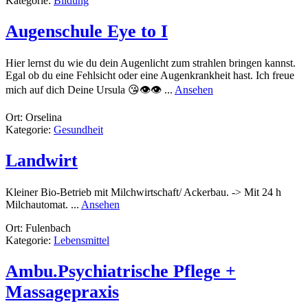
Kategorie:
Bildung
TEM
DAN
Augenschule Eye to I
Hier lernst du wie du dein Augenlicht zum strahlen bringen kannst.
Egal ob du eine Fehlsicht oder eine Augenkrankheit hast. Ich freue
rund
mich auf dich Deine Ursula 😘👁👁 ...
Ansehen
Augenschule
Eye
Ort: Orselina
to
Kategorie:
Gesundheit
I
Landwirt
Kleiner Bio-Betrieb mit Milchwirtschaft/ Ackerbau. -> Mit 24 h
rund
Milchautomat. ...
Ansehen
Landwirt
Ort: Fulenbach
Kategorie:
Lebensmittel
Ambu.Psychiatrische Pflege +
Massagepraxis