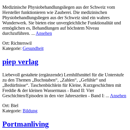
Medizinische Physiobehandlungsliegen aus der Schweiz vom
Hersteller funktionieren wie Zauberei. Die medizinischen
Physiobehandlungsliegen aus der Schweiz sind ein wahres
Wunderwerk. Sie bieten eine unvergleichliche Funktionalität und
ermöglichen es, Behandlungen auf höchstem Niveau
rund
durchzuführen. ...
Ansehen
Spezialliegen
Ort: Richterswil
Schweiz
Kategorie:
Gesundheit
piep verlag
Liebevoll gestaltete (ergänzende) Lernhilfsmittel für die Unterstufe
zu den Themen „Buchstaben“, „Zahlen“, „Gefühle“ und
„Bedürfnisse“. Taschenbüchlein für Kleine, Kurzgeschichten mit
Freddie & der kleinen Wassermaus - Band II: Vier
r
Geschichten/Episoden in den vier Jahreszeiten - Band I: ...
Ansehen
pi
Ort: Biel
ve
Kategorie:
Bildung
Portmanliving