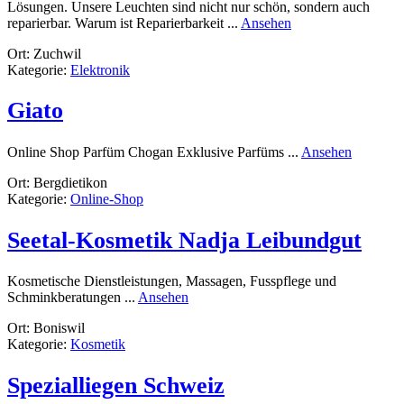
Lösungen. Unsere Leuchten sind nicht nur schön, sondern auch
rund
reparierbar. Warum ist Reparierbarkeit ...
Ansehen
xaxada
Ort: Zuchwil
AG
Kategorie:
Elektronik
Aussenbeleuchtung
Giato
rund
Online Shop Parfüm Chogan Exklusive Parfüms ...
Ansehen
Giato
Ort: Bergdietikon
Kategorie:
Online-Shop
Seetal-Kosmetik Nadja Leibundgut
Kosmetische Dienstleistungen, Massagen, Fusspflege und
rund
Schminkberatungen ...
Ansehen
Seetal-
Ort: Boniswil
Kosmetik
Kategorie:
Kosmetik
Nadja
Leibundgut
Spezialliegen Schweiz