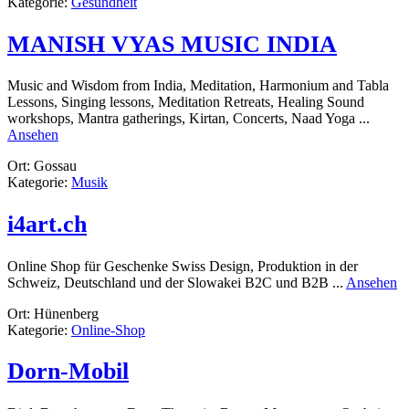
Kategorie:
Gesundheit
MANISH VYAS MUSIC INDIA
Music and Wisdom from India, Meditation, Harmonium and Tabla
Lessons, Singing lessons, Meditation Retreats, Healing Sound
workshops, Mantra gatherings, Kirtan, Concerts, Naad Yoga ...
rund
Ansehen
MANISH
Ort: Gossau
VYAS
Kategorie:
Musik
MUSIC
INDIA
i4art.ch
Online Shop für Geschenke Swiss Design, Produktion in der
r
Schweiz, Deutschland und der Slowakei B2C und B2B ...
Ansehen
i4
Ort: Hünenberg
Kategorie:
Online-Shop
Dorn-Mobil