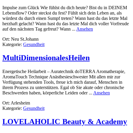
Impulse zum Glück Wie fühlst du dich heute? Bist du in DEINEM
Lebensflow? Oder steckst du fest? Fühlt sich dein Leben an, als
würdest du durch einen Sumpf treten? Wann hast du das letzte Mal
herzhaft gelacht? Wann hast du das letzte Mal dich voller Vorfreude
rund
auf den nächsten Tag gefreut? Wann ...
Ansehen
Held
Ort: Neu St.Johann
Monika
Kategorie:
Gesundheit
MultiDimensionalesHeilen
Energetische Heilarbeit – Auratechnik doTERRA Aromatherapie,
AromaTouch Technique Anästhesieschwester Mit allen mir zur
Verfügung stehenden Tools, freue ich mich darauf, Menschen in
ihrem Prozess zu unterstützen. Egal ob Sie akute oder chronische
rund
Beschwerden haben, körperliche Leiden oder ...
Ansehen
MultiDimens
Ort: Arlesheim
Kategorie:
Gesundheit
LOVELAHOLIC Beauty & Academy