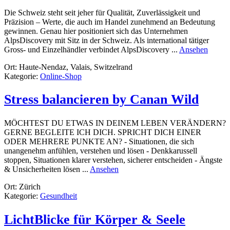
Die Schweiz steht seit jeher für Qualität, Zuverlässigkeit und
Präzision – Werte, die auch im Handel zunehmend an Bedeutung
gewinnen. Genau hier positioniert sich das Unternehmen
AlpsDiscovery mit Sitz in der Schweiz. Als international tätiger
rund
Gross- und Einzelhändler verbindet AlpsDiscovery ...
Ansehen
AlpsDi
Ort: Haute-Nendaz, Valais, Switzelrand
Sarl
Kategorie:
Online-Shop
Stress balancieren by Canan Wild
MÖCHTEST DU ETWAS IN DEINEM LEBEN VERÄNDERN?
GERNE BEGLEITE ICH DICH. SPRICHT DICH EINER
ODER MEHRERE PUNKTE AN? - Situationen, die sich
unangenehm anfühlen, verstehen und lösen - Denkkarussell
stoppen, Situationen klarer verstehen, sicherer entscheiden - Ängste
rund
& Unsicherheiten lösen ...
Ansehen
Stress
Ort: Zürich
balancieren
Kategorie:
Gesundheit
by
Canan
Wild
LichtBlicke für Körper & Seele