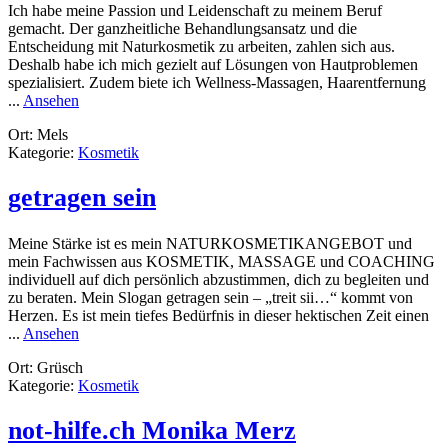
Trauerbegleitung
Ich habe meine Passion und Leidenschaft zu meinem Beruf
gemacht. Der ganzheitliche Behandlungsansatz und die
Entscheidung mit Naturkosmetik zu arbeiten, zahlen sich aus.
Deshalb habe ich mich gezielt auf Lösungen von Hautproblemen
spezialisiert. Zudem biete ich Wellness-Massagen, Haarentfernung
rund
...
Ansehen
SkinExpert
Ort: Mels
GmbH
Kategorie:
Kosmetik
getragen sein
Meine Stärke ist es mein NATURKOSMETIKANGEBOT und
mein Fachwissen aus KOSMETIK, MASSAGE und COACHING
individuell auf dich persönlich abzustimmen, dich zu begleiten und
zu beraten. Mein Slogan getragen sein – „treit sii…“ kommt von
Herzen. Es ist mein tiefes Bedürfnis in dieser hektischen Zeit einen
rund
...
Ansehen
getragen
Ort: Grüsch
sein
Kategorie:
Kosmetik
not-hilfe.ch Monika Merz