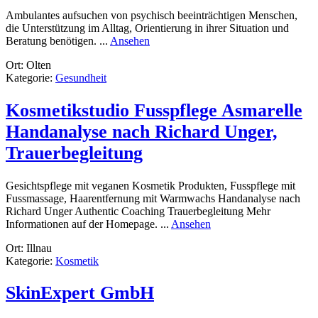
Ambulantes aufsuchen von psychisch beeinträchtigen Menschen,
die Unterstützung im Alltag, Orientierung in ihrer Situation und
rund
Beratung benötigen. ...
Ansehen
amb.
Ort: Olten
psych.
Kategorie:
Gesundheit
Betreuung
Kosmetikstudio Fusspflege Asmarelle
Handanalyse nach Richard Unger,
Trauerbegleitung
Gesichtspflege mit veganen Kosmetik Produkten, Fusspflege mit
Fussmassage, Haarentfernung mit Warmwachs Handanalyse nach
Richard Unger Authentic Coaching Trauerbegleitung Mehr
rund
Informationen auf der Homepage. ...
Ansehen
Kosmetikstudio
Ort: Illnau
Fusspflege
Kategorie:
Kosmetik
Asmarelle
Handanalyse
nach
SkinExpert GmbH
Richard
Unger,