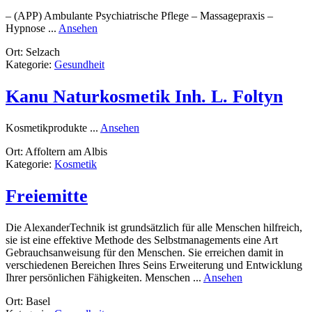
– (APP) Ambulante Psychiatrische Pflege – Massagepraxis –
rund
Hypnose ...
Ansehen
Ambu.Psychiatrische
Ort: Selzach
Pflege
Kategorie:
Gesundheit
+
Massagepraxis
Kanu Naturkosmetik Inh. L. Foltyn
rund
Kosmetikprodukte ...
Ansehen
Kanu
Ort: Affoltern am Albis
Naturkosmetik
Kategorie:
Kosmetik
Inh.
L.
Foltyn
Freiemitte
Die AlexanderTechnik ist grundsätzlich für alle Menschen hilfreich,
sie ist eine effektive Methode des Selbstmanagements eine Art
Gebrauchsanweisung für den Menschen. Sie erreichen damit in
verschiedenen Bereichen Ihres Seins Erweiterung und Entwicklung
rund
Ihrer persönlichen Fähigkeiten. Menschen ...
Ansehen
Freiemitte
Ort: Basel