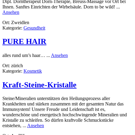
Dipl. Dorntherapeut Dorn-Therapie, Breuss-Massage vor Ort bei
Ihnen. Sanftes Einrichten der Wirbelsäule. Dorn to be wild! ...
rund
Ansehen
Dorn-
Ort: Zweidlen
Mobil
Kategorie:
Gesundheit
PURE HAIR
rund
alles rund um’s haar… ...
Ansehen
PURE
Ort: zürich
HAIR
Kategorie:
Kosmetik
Kraft-Steine-Kristalle
Steine/Mineralien unterstützen den Heilungsprozess aller
Krankheiten und stärken zusammen mit der gesamten Natur das
Immunsystem! Unsere Freude und Leidenschaft ist es,
wunderschöne und energetisch hochschwingende Mineralien und
Kristalle zu schleifen. So dürfen kraftvolle Schmuckstücke
rund
entstehen, ...
Ansehen
Kraft-