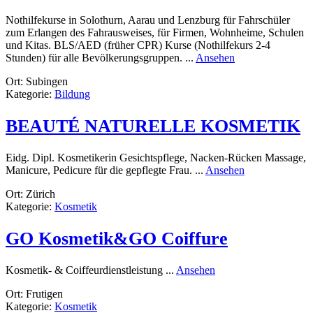
Nothilfekurse in Solothurn, Aarau und Lenzburg für Fahrschüler
zum Erlangen des Fahrausweises, für Firmen, Wohnheime, Schulen
und Kitas. BLS/AED (früher CPR) Kurse (Nothilfekurs 2-4
rund
Stunden) für alle Bevölkerungsgruppen. ...
Ansehen
not-
Ort: Subingen
hilfe.ch
Kategorie:
Bildung
Monika
Merz
BEAUTÉ NATURELLE KOSMETIK
Eidg. Dipl. Kosmetikerin Gesichtspflege, Nacken-Rücken Massage,
rund
Manicure, Pedicure für die gepflegte Frau. ...
Ansehen
BEAUTÉ
Ort: Zürich
NATURELLE
Kategorie:
Kosmetik
KOSMETIK
GO Kosmetik&GO Coiffure
rund
Kosmetik- & Coiffeurdienstleistung ...
Ansehen
GO
Ort: Frutigen
Kosmetik&GO
Kategorie:
Kosmetik
Coiffure