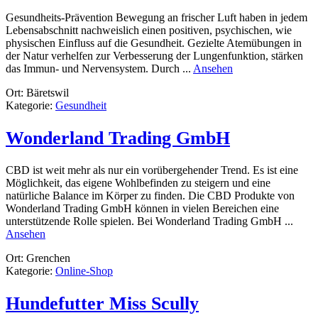
Gesundheits-Prävention Bewegung an frischer Luft haben in jedem
Lebensabschnitt nachweislich einen positiven, psychischen, wie
physischen Einfluss auf die Gesundheit. Gezielte Atemübungen in
der Natur verhelfen zur Verbesserung der Lungenfunktion, stärken
rund
das Immun- und Nervensystem. Durch ...
Ansehen
LichtBlicke
Ort: Bäretswil
für
Kategorie:
Gesundheit
Körper
&
Seele
Wonderland Trading GmbH
CBD ist weit mehr als nur ein vorübergehender Trend. Es ist eine
Möglichkeit, das eigene Wohlbefinden zu steigern und eine
natürliche Balance im Körper zu finden. Die CBD Produkte von
Wonderland Trading GmbH können in vielen Bereichen eine
unterstützende Rolle spielen. Bei Wonderland Trading GmbH ...
rund
Ansehen
Wonderland
Ort: Grenchen
Trading
Kategorie:
Online-Shop
GmbH
Hundefutter Miss Scully