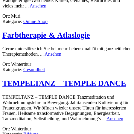
Handgefertigte Geschenke: Karten, Genähtes, Bedrucktes und
rund
vieles mehr ...
Ansehen
kramkiste.ch
Ort: Muri
Kategorie:
Online-Shop
Farbtherapie & Atlaslogie
Gerne unterstütze ich Sie bei mehr Lebensqualität mit ganzheitlichen
rund
Therapiemethoden. ...
Ansehen
Farbtherapie
Ort: Winterthur
&
Kategorie:
Gesundheit
Atlaslogie
TEMPELTANZ – TEMPLE DANCE
TEMPELTANZ – TEMPLE DANCE Tanzmeditation und
Wahrnehmungslehre in Bewegung. Jahrtausenden Kultivierung für
Frauengruppen. Wir öffnen wieder unsere Türen für interessierten
Frauen. Heilsame transformative Begegnungen, Energiearbeit,
rund
Tanzmeditation, Selbstheilung, und Wahrnehmung’s ...
Ansehen
TEM
Ort: Winterthur
–