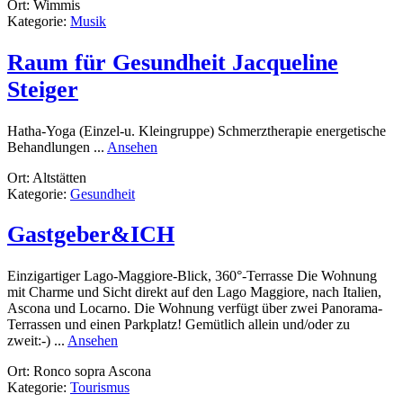
Ort: Wimmis
BERG
Kategorie:
Musik
MUSIC
Raum für Gesundheit Jacqueline
Steiger
Hatha-Yoga (Einzel-u. Kleingruppe) Schmerztherapie energetische
rund
Behandlungen ...
Ansehen
Raum
Ort: Altstätten
für
Kategorie:
Gesundheit
Gesundheit
Jacqueline
Steiger
Gastgeber&ICH
Einzigartiger Lago-Maggiore-Blick, 360°-Terrasse Die Wohnung
mit Charme und Sicht direkt auf den Lago Maggiore, nach Italien,
Ascona und Locarno. Die Wohnung verfügt über zwei Panorama-
Terrassen und einen Parkplatz! Gemütlich allein und/oder zu
rund
zweit:-) ...
Ansehen
Gastgeber&ICH
Ort: Ronco sopra Ascona
Kategorie:
Tourismus