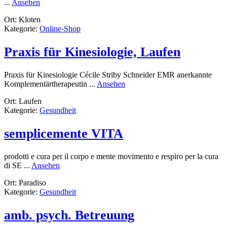
rund
...
Ansehen
mysilvercoin.ch
Ort: Kloten
Kategorie:
Online-Shop
Praxis für Kinesiologie, Laufen
Praxis für Kinesiologie Cécile Striby Schneider EMR anerkannte
rund
Komplementärtherapeutin ...
Ansehen
Praxis
Ort: Laufen
für
Kategorie:
Gesundheit
Kinesiologie,
Laufen
semplicemente VITA
prodotti e cura per il corpo e mente movimento e respiro per la cura
rund
di SE ...
Ansehen
semplicemente
Ort: Paradiso
VITA
Kategorie:
Gesundheit
amb. psych. Betreuung