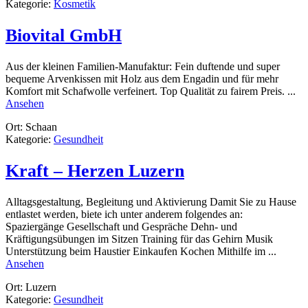
Kategorie:
Kosmetik
Naildesign
Biovital GmbH
Aus der kleinen Familien-Manufaktur: Fein duftende und super
bequeme Arvenkissen mit Holz aus dem Engadin und für mehr
Komfort mit Schafwolle verfeinert. Top Qualität zu fairem Preis. ...
rund
Ansehen
Biovital
Ort: Schaan
GmbH
Kategorie:
Gesundheit
Kraft – Herzen Luzern
Alltagsgestaltung, Begleitung und Aktivierung Damit Sie zu Hause
entlastet werden, biete ich unter anderem folgendes an:
Spaziergänge Gesellschaft und Gespräche Dehn- und
Kräftigungsübungen im Sitzen Training für das Gehirn Musik
Unterstützung beim Haustier Einkaufen Kochen Mithilfe im ...
rund
Ansehen
Kraft
Ort: Luzern
–
Kategorie:
Gesundheit
Herzen