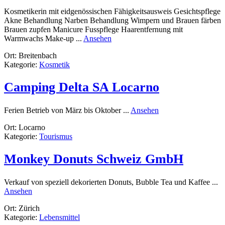
Kosmetikerin mit eidgenössischen Fähigkeitsausweis Gesichtspflege
Akne Behandlung Narben Behandlung Wimpern und Brauen färben
Brauen zupfen Manicure Fusspflege Haarentfernung mit
rund
Warmwachs Make-up ...
Ansehen
Kosmetik
Ort: Breitenbach
Claudia
Kategorie:
Kosmetik
Camping Delta SA Locarno
rund
Ferien Betrieb von März bis Oktober ...
Ansehen
Camping
Ort: Locarno
Delta
Kategorie:
Tourismus
SA
Locarno
Monkey Donuts Schweiz GmbH
Verkauf von speziell dekorierten Donuts, Bubble Tea und Kaffee ...
rund
Ansehen
Monkey
Ort: Zürich
Donuts
Kategorie:
Lebensmittel
Schweiz