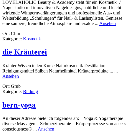
LOVELAHOLIC Beauty & Academy steht für ein Kosmetik- /
Nagelstudio mit innovativen Nageldesigns, natürliche und leicht
wirkende Wimpernverlängerungen und professionelle Aus- und
Weiterbildung „Schulungen“ für Nail- & Lashstylisten. Geniesse
rund
eine saubere, freundliche Atmosphäre und exakte ...
Ansehen
LOVEL
Ort: Chur
Beauty
Kategorie:
Kosmetik
&
Academ
die Kräuterei
Kräuter Wissen teilen Kurse Naturkosmetik Destillation
Reinigungsmittel Salben Naturheilmittel Kräuterprodukte ... ...
rund
Ansehen
die
Ort: Grub
Kräuterei
Kategorie:
Bildung
bern-yoga
An dieser Adresse biete ich folgendes an: – Yoga & Yogatherapie –
diverse Massagen – Schmerztherapie – Körperprozesse von access
rund
consciousness® ...
Ansehen