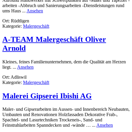
Allround Handwerker mit Schwerpunkten auf -Maler und Tapezier -
arbeiten -Abbruch und Sanierungsarbeiten -Dienstleistungen rund
rund
ums Haus ...
Ansehen
Okto
Ort: Rüdtligen
Fuchs
Kategorie:
Malergeschäft
A-TEAM Malergeschäft Oliver
Arnold
Kleines, feines Familienunternehmen, dem die Qualität am Herzen
rund
liegt. ...
Ansehen
A-
Ort: Adliswil
TEAM
Kategorie:
Malergeschäft
Malergeschäft
Oliver
Arnold
Malerei Gipserei Ibishi AG
Maler- und Gipserarbeiten im Aussen- und Innenbereich Neubauten,
Umbauten und Renovationen Holzfassaden Dekorative Frab-,
Spachtel- und Lasurtechniken Trockeneis-, Sand- und
rund
Feinstrahlarbeiten Spanndecken und -wände … ...
Ansehen
Malerei