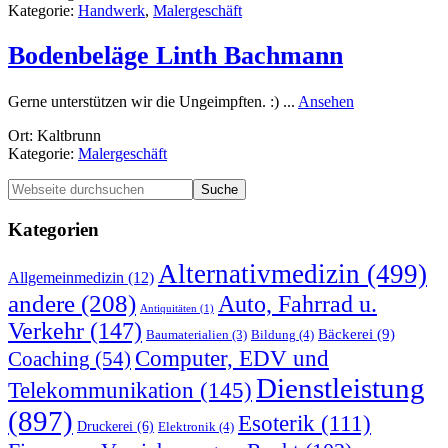
Kategorie:
Handwerk
,
Malergeschäft
Bodenbeläge Linth Bachmann
rund
Gerne unterstützen wir die Ungeimpften. :) ...
Ansehen
Bodenbeläge
Ort: Kaltbrunn
Linth
Kategorie:
Malergeschäft
Bachmann
Seitenspalte
Webseite
durchsuchen
Kategorien
Alternativmedizin
(499)
Allgemeinmedizin
(12)
andere
(208)
Auto, Fahrrad u.
Antiquitäten
(1)
Verkehr
(147)
Bäckerei
(9)
Bildung
(4)
Baumaterialien
(3)
Computer, EDV und
Coaching
(54)
Dienstleistung
Telekommunikation
(145)
(897)
Esoterik
(111)
Druckerei
(6)
Elektronik
(4)