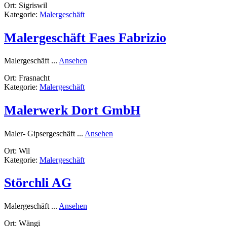
Ort: Sigriswil
Gipserei
Kategorie:
Malergeschäft
Ibishi
AG
Malergeschäft Faes Fabrizio
rund
Malergeschäft ...
Ansehen
Malergeschäft
Ort: Frasnacht
Faes
Kategorie:
Malergeschäft
Fabrizio
Malerwerk Dort GmbH
rund
Maler- Gipsergeschäft ...
Ansehen
Malerwerk
Ort: Wil
Dort
Kategorie:
Malergeschäft
GmbH
Störchli AG
rund
Malergeschäft ...
Ansehen
Störchli
Ort: Wängi
AG