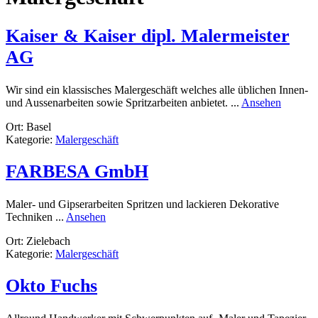
Kaiser & Kaiser dipl. Malermeister
AG
Wir sind ein klassisches Malergeschäft welches alle üblichen Innen-
rund
und Aussenarbeiten sowie Spritzarbeiten anbietet. ...
Ansehen
Kaiser
Ort: Basel
&
Kategorie:
Malergeschäft
Kaiser
dipl.
Malerme
FARBESA GmbH
AG
Maler- und Gipserarbeiten Spritzen und lackieren Dekorative
rund
Techniken ...
Ansehen
FARBESA
Ort: Zielebach
GmbH
Kategorie:
Malergeschäft
Okto Fuchs