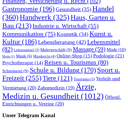
Finanzen, Versicherung u. Recht
(102)
Handel
Gastronomie
(196)
Gesundheit
(35)
(360)
Handwerk
(325)
Haus, Garten u.
Bau
(213)
Industrie u. Wirtschaft
(55)
Kunst u.
Kommunikation
(75)
Kosmetik
(34)
Kultur
(186)
Lebensmittel
Lebensberatung
(42)
(82)
Massage
(59)
Malergeschäft
(9)
Mode
(10)
Lebensmittel
(3)
Podologie
(21)
Online-Shop
(15)
Musik
(6)
Musiker/in
(4)
Mode
(1)
Reisen u. Tourismus
(80)
Psychotherapie
(14)
Sport u.
Schule u. Bildung
(170)
Schreinerei
(9)
Freizeit
(255)
Tiere
(121)
Verleih und
Tourismus
(3)
Ärzte,
Vermietung
(20)
Zahnmedizin
(19)
Medizin u. Gesundheit
(1012)
Öffentl.
Einrichtungen u. Vereine
(20)
Unser Telegram Kanal