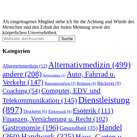
Als eingetragenes Mitglied stehe ich für die Achtung und Würde des
Menschen und den Erhalt der freien Meinung sowie der
körperlichen Unversehrtheit.
Seitenspalte
Webseite
durchsuchen
Kategorien
Alternativmedizin
(499)
Allgemeinmedizin
(12)
andere
(208)
Auto, Fahrrad u.
Antiquitäten
(1)
Verkehr
(147)
Bäckerei
(9)
Bildung
(4)
Baumaterialien
(3)
Computer, EDV und
Coaching
(54)
Dienstleistung
Telekommunikation
(145)
(897)
Esoterik
(111)
Druckerei
(6)
Elektronik
(4)
Finanzen, Versicherung u. Recht
(102)
Handel
Gastronomie
(196)
Gesundheit
(35)
(360)
Handwerk
(325)
Haus, Garten u.