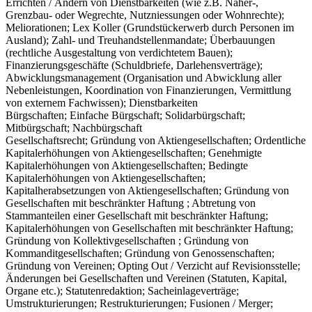
Errichten / Ändern von Dienstbarkeiten (wie z.B. Näher-,
Grenzbau- oder Wegrechte, Nutzniessungen oder Wohnrechte);
Meliorationen; Lex Koller (Grundstückerwerb durch Personen im
Ausland); Zahl- und Treuhandstellenmandate; Überbauungen
(rechtliche Ausgestaltung von verdichtetem Bauen);
Finanzierungsgeschäfte (Schuldbriefe, Darlehensverträge);
Abwicklungsmanagement (Organisation und Abwicklung aller
Nebenleistungen, Koordination von Finanzierungen, Vermittlung
von externem Fachwissen); Dienstbarkeiten
Bürgschaften; Einfache Bürgschaft; Solidarbürgschaft;
Mitbürgschaft; Nachbürgschaft
Gesellschaftsrecht; Gründung von Aktiengesellschaften; Ordentliche
Kapitalerhöhungen von Aktiengesellschaften; Genehmigte
Kapitalerhöhungen von Aktiengesellschaften; Bedingte
Kapitalerhöhungen von Aktiengesellschaften;
Kapitalherabsetzungen von Aktiengesellschaften; Gründung von
Gesellschaften mit beschränkter Haftung ; Abtretung von
Stammanteilen einer Gesellschaft mit beschränkter Haftung;
Kapitalerhöhungen von Gesellschaften mit beschränkter Haftung;
Gründung von Kollektivgesellschaften ; Gründung von
Kommanditgesellschaften; Gründung von Genossenschaften;
Gründung von Vereinen; Opting Out / Verzicht auf Revisionsstelle;
Änderungen bei Gesellschaften und Vereinen (Statuten, Kapital,
Organe etc.); Statutenredaktion; Sacheinlageverträge;
Umstrukturierungen; Restrukturierungen; Fusionen / Merger;