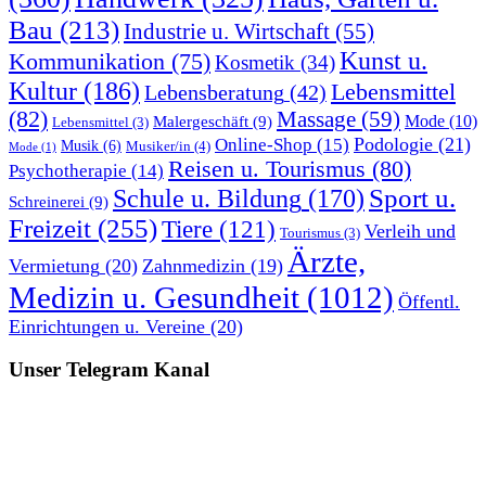
Bau
(213)
Industrie u. Wirtschaft
(55)
Kunst u.
Kommunikation
(75)
Kosmetik
(34)
Kultur
(186)
Lebensmittel
Lebensberatung
(42)
(82)
Massage
(59)
Malergeschäft
(9)
Mode
(10)
Lebensmittel
(3)
Podologie
(21)
Online-Shop
(15)
Musik
(6)
Musiker/in
(4)
Mode
(1)
Reisen u. Tourismus
(80)
Psychotherapie
(14)
Sport u.
Schule u. Bildung
(170)
Schreinerei
(9)
Freizeit
(255)
Tiere
(121)
Verleih und
Tourismus
(3)
Ärzte,
Vermietung
(20)
Zahnmedizin
(19)
Medizin u. Gesundheit
(1012)
Öffentl.
Einrichtungen u. Vereine
(20)
Unser Telegram Kanal