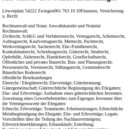
Löwenplatz 5
4222 Zwingen
061 763 10 10
Finanzen, Versicherung
u. Recht
Rechtsanwalt und Notar; Anwaltskanzlei und Notariat
Rechtsanwalt:
Zivilrecht, SchKG und Verfahrensrecht, Vertragsrecht, Arbeitsrecht,
Auftragsrecht, Kaufvertragsrecht, Mietrecht, Pachtrecht,
Werkvertragsrecht, Sachenrecht, Ehe-/Familienrecht,
Konkubinatsrecht, Scheidungsrecht, Güterrecht, Strafrecht,
Opferhilfe, Aktienrecht, Handelsrecht, Gesellschaftsrecht,
Öffentliches und privates Baurecht, Bau- und Planungsrecht;
Personenrecht, Vereinsrecht, Stiftungsrecht, Gemeinderecht
Bäuerliches Bodenrecht
öffentliche Beurkundungen
Eherecht / Ehegüterrecht; Eheverträge; Gütertrennung;
Gütergemeinschaft; Güterrechtliche Begünstigung des Ehegatten;
Ehe- und Erbverträge; Aufnahme eines güterrechtlichen Inventars;
Zuweisung eines Gewerbebetriebes zum Eigengut; Inventare über
die Vermögenswerte der Ehegatten
Erbrecht; Erbverträge; Testamente; Erbeinsetzungen; Erbrechtliche
Meistbegünstigung des Ehegatte; Ehe- und Erbverträge; Legate;
Vorschriften über die Teilung des Nachlassvermögens;
Erbverzichtserklärungen; Erbauskäufe; Enterbung;