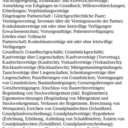
Nachfolgeregelung; Erbauskauf- und Erbverzichtsverträge;
Anmeldung von Erbgängen im Grundbuch; Willensvollstreckungen;
Erbteilungen; Verpfründungsverträge
Eingetragene Partnerschaft / Gleichgeschlechtliche Paare;
Vermögensvertrag; Inventare über die Vermögenswerte der Partner;
Konkubinatsverträge mit oder ohne letztwillige Verfügungen
Erwachsenenschutz; Vorsorgeaufträge; Patientenverfügungen;
Erteilen einer Vollmacht
Partnerschaft; Konkubinatsverträge mit oder ohne letztwillige
Verfügungen
Grundbuch; Grundbuchgeschäfte; Grundstückgeschäfte;
Kaufverträge über Liegenschaften; Kaufvorverträge (Vorvertrag);
Kaufrechtsverträge (Kaufrecht); Vorkaufsverträge (Vorkaufsrecht);
Rückkaufsverträge (Rückkaufsrecht); Miteigentumsbegründungen;
Tauschverträge über Liegenschaften; Schenkungsverträge über
Liegenschaften; Parzellierungen von Grundstücken; Vereinigungen
von Grundstücken; Baulandumlegungen; Grenzregulierungen und
Grenzbereinigungen; Abschluss von Baurechtsverträgen;
Begründung von Stockwerkeigentum (inkl. Reglementen);
Eigentumswohnungen (Begründung von Miteigentum und
Stockwerkeigentum, Verfassen der Reglemente, Berechnung von
Wertquoten); Errichten von Grundpfandrechten (Schuldbrief,
Grundpfandverschreibung); Grundpfandverträge; Hypotheken
(Errichtung, Erhöhung, Aufteilung von Schuldbriefen); Ändern von
Grundpfandrechten (Schuldbrief, Grundpfandverschreibung);