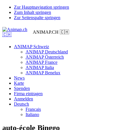
Zur Hauptnavigation springen
Zum Inhalt springen
Zur Seitenspalte springen
ANIMAP.CH 🇨🇭
ANIMAP Schweiz
ANIMAP Deutschland
ANIMAP Österreich
ANIMAP France
ANIMAP Italia
ANIMAP Benelux
News
Karte
Spenden
Firma eintragen
Anmelden
Deutsch
Français
Italiano
auto-école Binggo