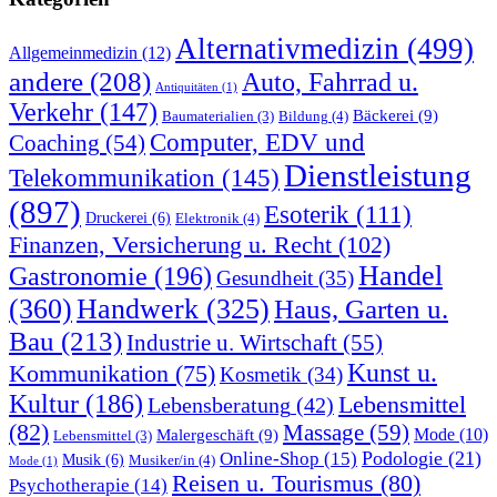
Alternativmedizin
(499)
Allgemeinmedizin
(12)
andere
(208)
Auto, Fahrrad u.
Antiquitäten
(1)
Verkehr
(147)
Bäckerei
(9)
Bildung
(4)
Baumaterialien
(3)
Computer, EDV und
Coaching
(54)
Dienstleistung
Telekommunikation
(145)
(897)
Esoterik
(111)
Druckerei
(6)
Elektronik
(4)
Finanzen, Versicherung u. Recht
(102)
Handel
Gastronomie
(196)
Gesundheit
(35)
(360)
Handwerk
(325)
Haus, Garten u.
Bau
(213)
Industrie u. Wirtschaft
(55)
Kunst u.
Kommunikation
(75)
Kosmetik
(34)
Kultur
(186)
Lebensmittel
Lebensberatung
(42)
(82)
Massage
(59)
Malergeschäft
(9)
Mode
(10)
Lebensmittel
(3)
Podologie
(21)
Online-Shop
(15)
Musik
(6)
Musiker/in
(4)
Mode
(1)
Reisen u. Tourismus
(80)
Psychotherapie
(14)