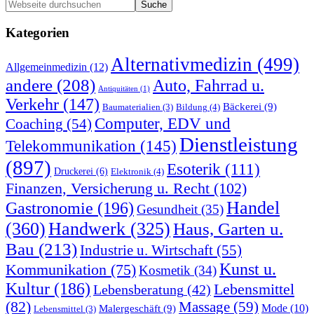
Seitenspalte
Webseite
durchsuchen
Kategorien
Alternativmedizin
(499)
Allgemeinmedizin
(12)
andere
(208)
Auto, Fahrrad u.
Antiquitäten
(1)
Verkehr
(147)
Bäckerei
(9)
Bildung
(4)
Baumaterialien
(3)
Computer, EDV und
Coaching
(54)
Dienstleistung
Telekommunikation
(145)
(897)
Esoterik
(111)
Druckerei
(6)
Elektronik
(4)
Finanzen, Versicherung u. Recht
(102)
Handel
Gastronomie
(196)
Gesundheit
(35)
(360)
Handwerk
(325)
Haus, Garten u.
Bau
(213)
Industrie u. Wirtschaft
(55)
Kunst u.
Kommunikation
(75)
Kosmetik
(34)
Kultur
(186)
Lebensmittel
Lebensberatung
(42)
(82)
Massage
(59)
Malergeschäft
(9)
Mode
(10)
Lebensmittel
(3)