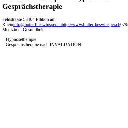
Gesprächstherapie
Feldstrasse 5
8464 Ellikon am
Rhein
info@butterflieswhisper.ch
http://www.butterflieswhisper.ch
079
Medizin u. Gesundheit
– Hypnosetherapie
– Gesprächstherapie nach INVALUATION