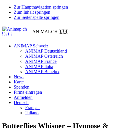
Zur Hauptnavigation springen
Zum Inhalt springen
Zur Seitenspalte springen
ANIMAP.CH 🇨🇭
ANIMAP Schweiz
ANIMAP Deutschland
ANIMAP Österreich
ANIMAP France
ANIMAP Italia
ANIMAP Benelux
News
Karte
Spenden
Firma eintragen
Anmelden
Deutsch
Français
Italiano
Butterflies Whisper – Hypnose &