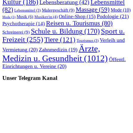
Kultur
(186)
Lebensmittel
Lebensberatung
(42)
(82)
Massage
(59)
Malergeschäft
(9)
Mode
(10)
Lebensmittel
(3)
Podologie
(21)
Online-Shop
(15)
Musik
(6)
Musiker/in
(4)
Mode
(1)
Reisen u. Tourismus
(80)
Psychotherapie
(14)
Sport u.
Schule u. Bildung
(170)
Schreinerei
(9)
Freizeit
(255)
Tiere
(121)
Verleih und
Tourismus
(3)
Ärzte,
Vermietung
(20)
Zahnmedizin
(19)
Medizin u. Gesundheit
(1012)
Öffentl.
Einrichtungen u. Vereine
(20)
Unser Telegram Kanal