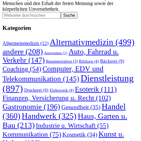
Menschen und den Erhalt der freien Meinung sowie der
körperlichen Unversehrtheit.
Seitenspalte
Webseite
durchsuchen
Kategorien
Alternativmedizin
(499)
Allgemeinmedizin
(12)
andere
(208)
Auto, Fahrrad u.
Antiquitäten
(1)
Verkehr
(147)
Bäckerei
(9)
Bildung
(4)
Baumaterialien
(3)
Computer, EDV und
Coaching
(54)
Dienstleistung
Telekommunikation
(145)
(897)
Esoterik
(111)
Druckerei
(6)
Elektronik
(4)
Finanzen, Versicherung u. Recht
(102)
Handel
Gastronomie
(196)
Gesundheit
(35)
(360)
Handwerk
(325)
Haus, Garten u.
Bau
(213)
Industrie u. Wirtschaft
(55)
Kunst u.
Kommunikation
(75)
Kosmetik
(34)