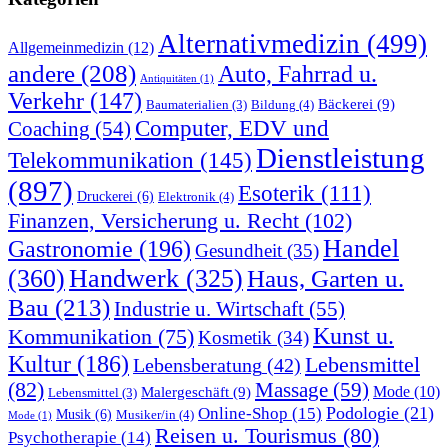
Alternativmedizin
(499)
Allgemeinmedizin
(12)
andere
(208)
Auto, Fahrrad u.
Antiquitäten
(1)
Verkehr
(147)
Bäckerei
(9)
Bildung
(4)
Baumaterialien
(3)
Computer, EDV und
Coaching
(54)
Dienstleistung
Telekommunikation
(145)
(897)
Esoterik
(111)
Druckerei
(6)
Elektronik
(4)
Finanzen, Versicherung u. Recht
(102)
Handel
Gastronomie
(196)
Gesundheit
(35)
(360)
Handwerk
(325)
Haus, Garten u.
Bau
(213)
Industrie u. Wirtschaft
(55)
Kunst u.
Kommunikation
(75)
Kosmetik
(34)
Kultur
(186)
Lebensmittel
Lebensberatung
(42)
(82)
Massage
(59)
Malergeschäft
(9)
Mode
(10)
Lebensmittel
(3)
Podologie
(21)
Online-Shop
(15)
Musik
(6)
Musiker/in
(4)
Mode
(1)
Reisen u. Tourismus
(80)
Psychotherapie
(14)