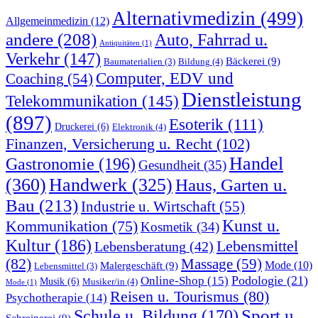
Alternativmedizin
(499)
Allgemeinmedizin
(12)
andere
(208)
Auto, Fahrrad u.
Antiquitäten
(1)
Verkehr
(147)
Bäckerei
(9)
Bildung
(4)
Baumaterialien
(3)
Computer, EDV und
Coaching
(54)
Dienstleistung
Telekommunikation
(145)
(897)
Esoterik
(111)
Druckerei
(6)
Elektronik
(4)
Finanzen, Versicherung u. Recht
(102)
Handel
Gastronomie
(196)
Gesundheit
(35)
(360)
Handwerk
(325)
Haus, Garten u.
Bau
(213)
Industrie u. Wirtschaft
(55)
Kunst u.
Kommunikation
(75)
Kosmetik
(34)
Kultur
(186)
Lebensmittel
Lebensberatung
(42)
(82)
Massage
(59)
Malergeschäft
(9)
Mode
(10)
Lebensmittel
(3)
Podologie
(21)
Online-Shop
(15)
Musik
(6)
Musiker/in
(4)
Mode
(1)
Reisen u. Tourismus
(80)
Psychotherapie
(14)
Sport u.
Schule u. Bildung
(170)
Schreinerei
(9)