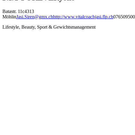
Batastr. 11c
4313
Möhlin
Jasi.Siren@gmx.ch
http://www.vitalcoachjasi.flp.ch
076509500
Lifestyle, Beauty, Sport & Gewichtsmanagement