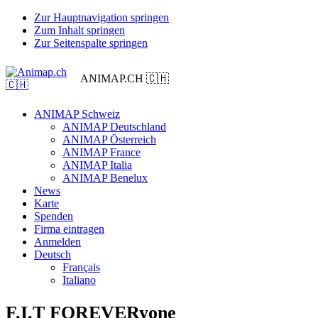
Zur Hauptnavigation springen
Zum Inhalt springen
Zur Seitenspalte springen
ANIMAP.CH 🇨🇭
ANIMAP Schweiz
ANIMAP Deutschland
ANIMAP Österreich
ANIMAP France
ANIMAP Italia
ANIMAP Benelux
News
Karte
Spenden
Firma eintragen
Anmelden
Deutsch
Français
Italiano
F.I.T FOREVERyone