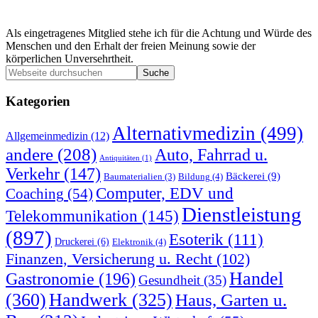
Als eingetragenes Mitglied stehe ich für die Achtung und Würde des
Menschen und den Erhalt der freien Meinung sowie der
körperlichen Unversehrtheit.
Seitenspalte
Webseite
durchsuchen
Kategorien
Alternativmedizin
(499)
Allgemeinmedizin
(12)
andere
(208)
Auto, Fahrrad u.
Antiquitäten
(1)
Verkehr
(147)
Bäckerei
(9)
Bildung
(4)
Baumaterialien
(3)
Computer, EDV und
Coaching
(54)
Dienstleistung
Telekommunikation
(145)
(897)
Esoterik
(111)
Druckerei
(6)
Elektronik
(4)
Finanzen, Versicherung u. Recht
(102)
Handel
Gastronomie
(196)
Gesundheit
(35)
(360)
Handwerk
(325)
Haus, Garten u.