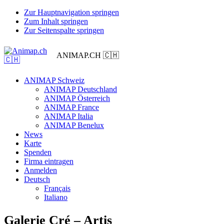
Zur Hauptnavigation springen
Zum Inhalt springen
Zur Seitenspalte springen
ANIMAP.CH 🇨🇭
ANIMAP Schweiz
ANIMAP Deutschland
ANIMAP Österreich
ANIMAP France
ANIMAP Italia
ANIMAP Benelux
News
Karte
Spenden
Firma eintragen
Anmelden
Deutsch
Français
Italiano
Galerie Cré – Artis