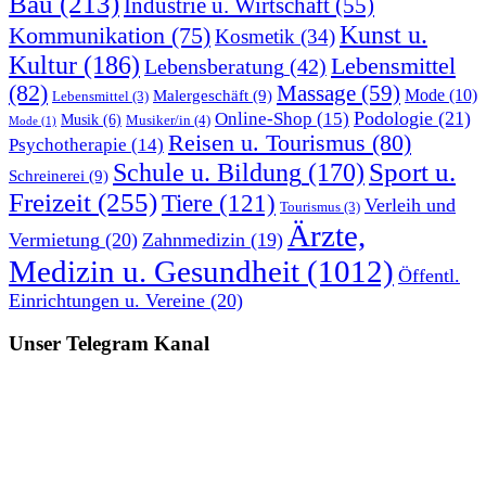
Bau
(213)
Industrie u. Wirtschaft
(55)
Kunst u.
Kommunikation
(75)
Kosmetik
(34)
Kultur
(186)
Lebensmittel
Lebensberatung
(42)
(82)
Massage
(59)
Malergeschäft
(9)
Mode
(10)
Lebensmittel
(3)
Podologie
(21)
Online-Shop
(15)
Musik
(6)
Musiker/in
(4)
Mode
(1)
Reisen u. Tourismus
(80)
Psychotherapie
(14)
Sport u.
Schule u. Bildung
(170)
Schreinerei
(9)
Freizeit
(255)
Tiere
(121)
Verleih und
Tourismus
(3)
Ärzte,
Vermietung
(20)
Zahnmedizin
(19)
Medizin u. Gesundheit
(1012)
Öffentl.
Einrichtungen u. Vereine
(20)
Unser Telegram Kanal