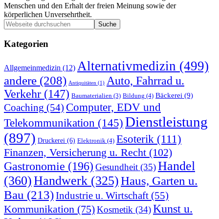
Menschen und den Erhalt der freien Meinung sowie der
körperlichen Unversehrtheit.
Seitenspalte
Webseite
durchsuchen
Kategorien
Alternativmedizin
(499)
Allgemeinmedizin
(12)
andere
(208)
Auto, Fahrrad u.
Antiquitäten
(1)
Verkehr
(147)
Bäckerei
(9)
Bildung
(4)
Baumaterialien
(3)
Computer, EDV und
Coaching
(54)
Dienstleistung
Telekommunikation
(145)
(897)
Esoterik
(111)
Druckerei
(6)
Elektronik
(4)
Finanzen, Versicherung u. Recht
(102)
Handel
Gastronomie
(196)
Gesundheit
(35)
(360)
Handwerk
(325)
Haus, Garten u.
Bau
(213)
Industrie u. Wirtschaft
(55)
Kunst u.
Kommunikation
(75)
Kosmetik
(34)