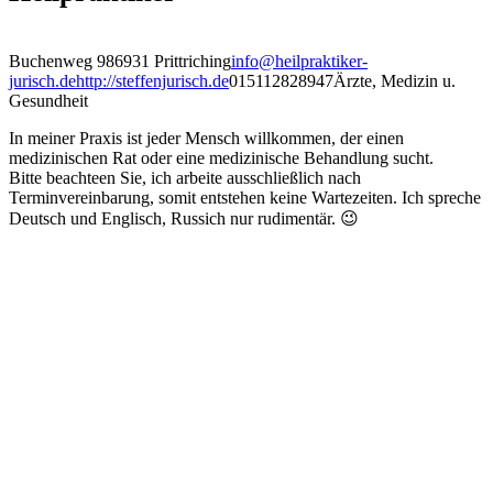
Buchenweg 9
86931 Prittriching
info@heilpraktiker-
jurisch.de
http://steffenjurisch.de
015112828947
Ärzte, Medizin u.
Gesundheit
In meiner Praxis ist jeder Mensch willkommen, der einen
medizinischen Rat oder eine medizinische Behandlung sucht.
Bitte beachteen Sie, ich arbeite ausschließlich nach
Terminvereinbarung, somit entstehen keine Wartezeiten. Ich spreche
Deutsch und Englisch, Russich nur rudimentär. 😉