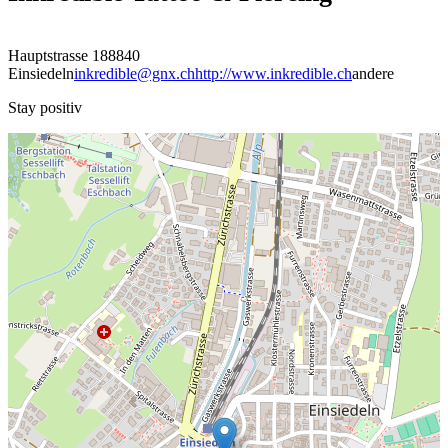
Hauptstrasse 18
8840
Einsiedeln
inkredible@gnx.ch
http://www.inkredible.ch
andere
Stay positiv