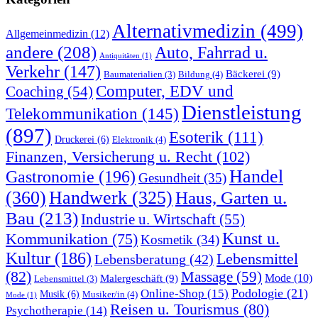
Alternativmedizin
(499)
Allgemeinmedizin
(12)
andere
(208)
Auto, Fahrrad u.
Antiquitäten
(1)
Verkehr
(147)
Bäckerei
(9)
Bildung
(4)
Baumaterialien
(3)
Computer, EDV und
Coaching
(54)
Dienstleistung
Telekommunikation
(145)
(897)
Esoterik
(111)
Druckerei
(6)
Elektronik
(4)
Finanzen, Versicherung u. Recht
(102)
Handel
Gastronomie
(196)
Gesundheit
(35)
(360)
Handwerk
(325)
Haus, Garten u.
Bau
(213)
Industrie u. Wirtschaft
(55)
Kunst u.
Kommunikation
(75)
Kosmetik
(34)
Kultur
(186)
Lebensmittel
Lebensberatung
(42)
(82)
Massage
(59)
Malergeschäft
(9)
Mode
(10)
Lebensmittel
(3)
Podologie
(21)
Online-Shop
(15)
Musik
(6)
Musiker/in
(4)
Mode
(1)
Reisen u. Tourismus
(80)
Psychotherapie
(14)