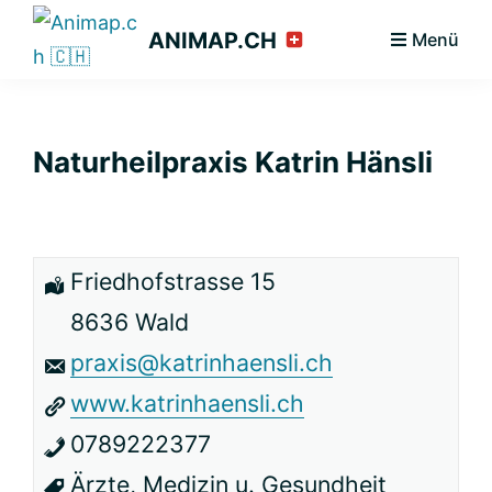
Zur
Zum
Zur
ANIMAP.CH
Menü
Hauptnavigation
Inhalt
Seitenspalte
springen
springen
springen
Naturheilpraxis Katrin Hänsli
Friedhofstrasse 15
8636 Wald
praxis@katrinhaensli.ch
www.katrinhaensli.ch
0789222377
Ärzte, Medizin u. Gesundheit