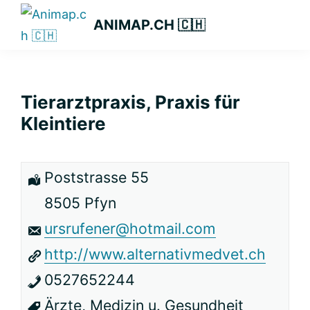
Zur
Zum
Zur
ANIMAP.CH 🇨🇭
Hauptnavigation
Inhalt
Seitenspalte
springen
springen
springen
Tierarztpraxis, Praxis für
Kleintiere
Poststrasse 55
8505 Pfyn
ursrufener@hotmail.com
http://www.alternativmedvet.ch
0527652244
Ärzte, Medizin u. Gesundheit