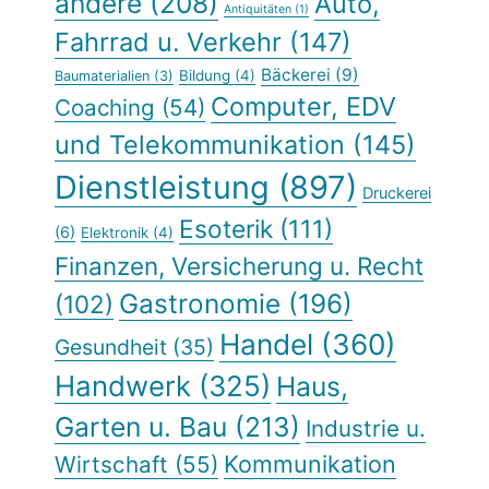
andere
(208)
Auto,
Antiquitäten
(1)
Fahrrad u. Verkehr
(147)
Bäckerei
(9)
Bildung
(4)
Baumaterialien
(3)
Computer, EDV
Coaching
(54)
und Telekommunikation
(145)
Dienstleistung
(897)
Druckerei
Esoterik
(111)
(6)
Elektronik
(4)
Finanzen, Versicherung u. Recht
Gastronomie
(196)
(102)
Handel
(360)
Gesundheit
(35)
Handwerk
(325)
Haus,
Garten u. Bau
(213)
Industrie u.
Kommunikation
Wirtschaft
(55)