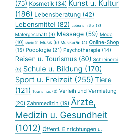
Kunst u. Kultur
(75)
Kosmetik
(34)
(186)
Lebensberatung
(42)
Lebensmittel
(82)
Lebensmittel
(3)
Massage
(59)
Malergeschäft
(9)
Mode
Online-Shop
(10)
Musik
(6)
Musiker/in
(4)
Mode
(1)
Podologie
(21)
(15)
Psychotherapie
(14)
Reisen u. Tourismus
(80)
Schreinerei
Schule u. Bildung
(170)
(9)
Sport u. Freizeit
(255)
Tiere
(121)
Verleih und Vermietung
Tourismus
(3)
Ärzte,
(20)
Zahnmedizin
(19)
Medizin u. Gesundheit
(1012)
Öffentl. Einrichtungen u.