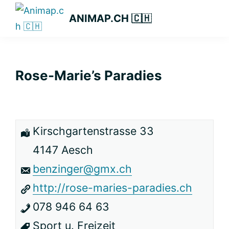
Zur
Zum
Zur
ANIMAP.CH 🇨🇭
Hauptnavigation
Inhalt
Seitenspalte
springen
springen
springen
Rose-Marie’s Paradies
Kirschgartenstrasse 33
4147 Aesch
benzinger@gmx.ch
http://rose-maries-paradies.ch
078 946 64 63
Sport u. Freizeit