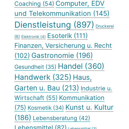
Computer, EDV
Coaching
(54)
und Telekommunikation
(145)
Dienstleistung
(897)
Druckerei
Esoterik
(111)
(6)
Elektronik
(4)
Finanzen, Versicherung u. Recht
Gastronomie
(196)
(102)
Handel
(360)
Gesundheit
(35)
Handwerk
(325)
Haus,
Garten u. Bau
(213)
Industrie u.
Kommunikation
Wirtschaft
(55)
Kunst u. Kultur
(75)
Kosmetik
(34)
(186)
Lebensberatung
(42)
Lebensmittel
(82)
Lebensmittel
(3)