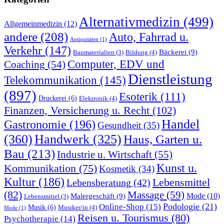
Alternativmedizin
(499)
Allgemeinmedizin
(12)
andere
(208)
Auto, Fahrrad u.
Antiquitäten
(1)
Verkehr
(147)
Bäckerei
(9)
Bildung
(4)
Baumaterialien
(3)
Computer, EDV und
Coaching
(54)
Dienstleistung
Telekommunikation
(145)
(897)
Esoterik
(111)
Druckerei
(6)
Elektronik
(4)
Finanzen, Versicherung u. Recht
(102)
Handel
Gastronomie
(196)
Gesundheit
(35)
(360)
Handwerk
(325)
Haus, Garten u.
Bau
(213)
Industrie u. Wirtschaft
(55)
Kunst u.
Kommunikation
(75)
Kosmetik
(34)
Kultur
(186)
Lebensmittel
Lebensberatung
(42)
(82)
Massage
(59)
Malergeschäft
(9)
Mode
(10)
Lebensmittel
(3)
Podologie
(21)
Online-Shop
(15)
Musik
(6)
Musiker/in
(4)
Mode
(1)
Reisen u. Tourismus
(80)
Psychotherapie
(14)