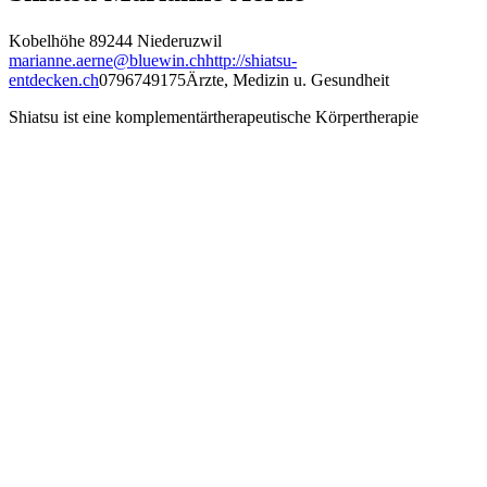
Kobelhöhe 8
9244 Niederuzwil
marianne.aerne@bluewin.ch
http://shiatsu-
entdecken.ch
0796749175
Ärzte, Medizin u. Gesundheit
Shiatsu ist eine komplementärtherapeutische Körpertherapie