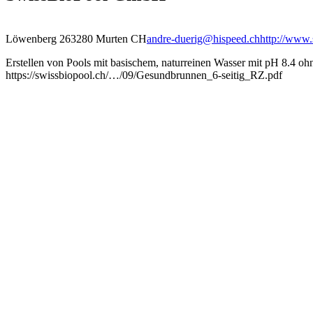
Löwenberg 26
3280 Murten CH
andre-duerig@hispeed.ch
http://www.
Erstellen von Pools mit basischem, naturreinen Wasser mit pH 8.4 oh
https://swissbiopool.ch/…/09/Gesundbrunnen_6-seitig_RZ.pdf