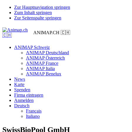
Zur Hauptnavigation springen
Zum Inhalt springen
Zur Seitenspalte springen
ANIMAP.CH 🇨🇭
ANIMAP Schweiz
ANIMAP Deutschland
ANIMAP Österreich
ANIMAP France
ANIMAP Italia
ANIMAP Benelux
News
Karte
Spenden
Firma eintragen
Anmelden
Deutsch
Français
Italiano
SwissBioPool GmbH