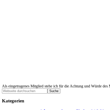
Als eingetragenes Mitglied stehe ich für die Achtung und Würde des 
Seitenspalte
Webseite
durchsuchen
Kategorien