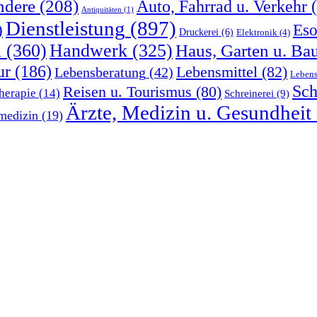
ndere
(208)
Auto, Fahrrad u. Verkehr
(
Antiquitäten
(1)
Dienstleistung
(897)
)
Eso
Druckerei
(6)
Elektronik
(4)
l
(360)
Handwerk
(325)
Haus, Garten u. Ba
ur
(186)
Lebensmittel
(82)
Lebensberatung
(42)
Lebens
Sch
Reisen u. Tourismus
(80)
herapie
(14)
Schreinerei
(9)
Ärzte, Medizin u. Gesundheit
medizin
(19)