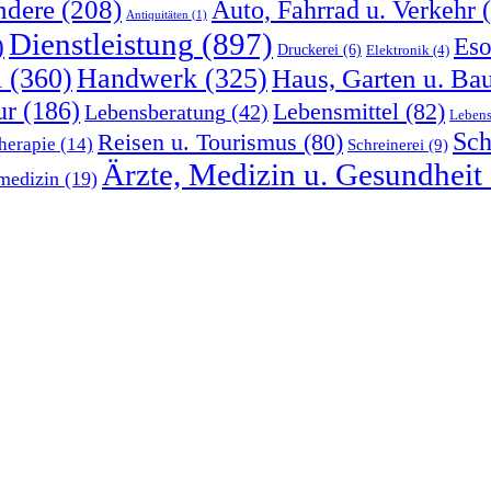
ndere
(208)
Auto, Fahrrad u. Verkehr
(
Antiquitäten
(1)
Dienstleistung
(897)
)
Eso
Druckerei
(6)
Elektronik
(4)
l
(360)
Handwerk
(325)
Haus, Garten u. Ba
ur
(186)
Lebensmittel
(82)
Lebensberatung
(42)
Lebens
Sch
Reisen u. Tourismus
(80)
herapie
(14)
Schreinerei
(9)
Ärzte, Medizin u. Gesundheit
medizin
(19)