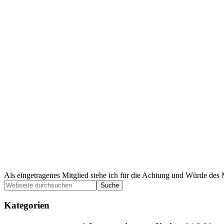
Als eingetragenes Mitglied stehe ich für die Achtung und Würde des 
Seitenspalte
Webseite
durchsuchen
Kategorien