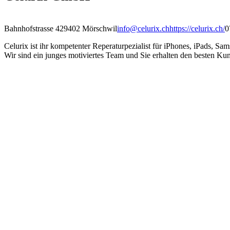
Bahnhofstrasse 42
9402 Mörschwil
info@celurix.ch
https://celurix.ch/
0
Celurix ist ihr kompetenter Reperaturpezialist für iPhones, iPads, 
Wir sind ein junges motiviertes Team und Sie erhalten den besten Kund